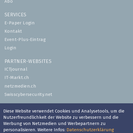
Abo
SERVICES
E-Paper Login
Kontakt
Event-Plus-Eintrag
Login
PARTNER-WEBSITES
ICTjournal
IT-Markt.ch
netzmedien.ch
Swisscybersecurity.net
© NETZMEDIEN AG 2026
Diese Website verwendet Cookies und Analysetools, um die
Impressum
Nutzerfreundlichkeit der Website zu verbessern und die
Werbung von Netzmedien und Werbepartnern zu
AGB
personalisieren. Weitere Infos:
Datenschutzerklärung
Nutzungsbestimmungen