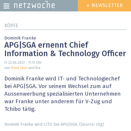
» NEWSLETTER
HEADER
MENU
Direkt
KÖPFE
zum
Inhalt
Dominik Franke
APG|SGA ernennt Chief
Information & Technology Officer
Fr 23.06.2023 - 11:13
Uhr
von
René Jaun
und lha
Dominik Franke wird IT- und Technologiechef
bei APG|SGA. Vor seinem Wechsel zum auf
Aussenwerbung spezialisierten Unternehmen
war Franke unter anderem für V-Zug und
Tchibo tätig.
Dominik Franke wird CITO bei APG|SGA. (Source: zVg)