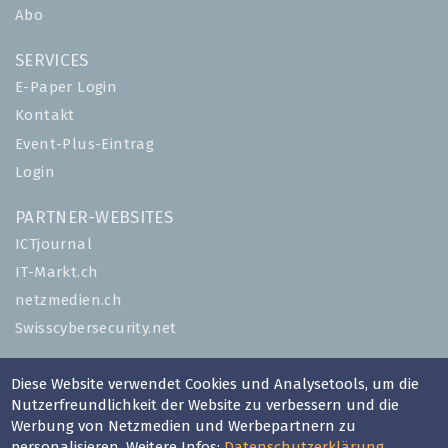
Abo
SERVICES
E-Paper Login
Kontakt
Event-Plus-Eintrag
Login
PARTNER-WEBSITES
ICTjournal
IT-Markt.ch
netzmedien.ch
Swisscybersecurity.net
© NETZMEDIEN AG 2026
Diese Website verwendet Cookies und Analysetools, um die
Impressum
Nutzerfreundlichkeit der Website zu verbessern und die
Werbung von Netzmedien und Werbepartnern zu
AGB
personalisieren. Weitere Infos:
Datenschutzerklärung