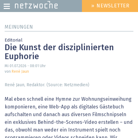
» NEWSLETTER
HEADER
MENU
Direkt
MEINUNGEN
zum
Inhalt
Editorial
Die Kunst der disziplinierten
Euphorie
Mi 01.07.2026 - 08:01
Uhr
von
René Jaun
René Jaun, Redaktor. (Source: Netzmedien)
Mal eben schnell eine Hymne zur Wohnungseinweihung
komponieren, eine Web-App als digitales Gästebuch
aufschalten und danach aus diversen Filmschnipseln
ein exklusives Behind-the-Scenes-Video erstellen – und
das, obwohl man weder ein Instrument spielt noch
programmieren oder Videos schneiden kann. Wir