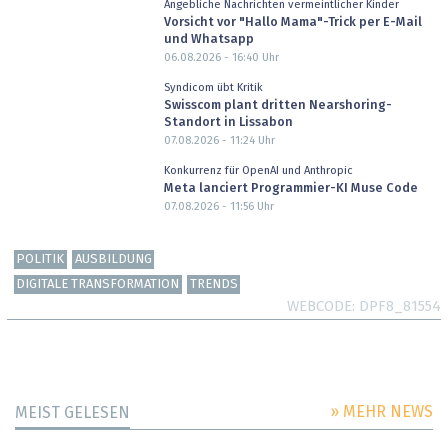
Angebliche Nachrichten vermeintlicher Kinder
Vorsicht vor "Hallo Mama"-Trick per E-Mail
und Whatsapp
06.08.2026 - 16:40
Uhr
Syndicom übt Kritik
Swisscom plant dritten Nearshoring-
Standort in Lissabon
07.08.2026 - 11:24
Uhr
Konkurrenz für OpenAI und Anthropic
Meta lanciert Programmier-KI Muse Code
07.08.2026 - 11:56
Uhr
POLITIK
AUSBILDUNG
DIGITALE TRANSFORMATION
TRENDS
WEBCODE
DPF8_81554
» MEHR NEWS
MEIST GELESEN