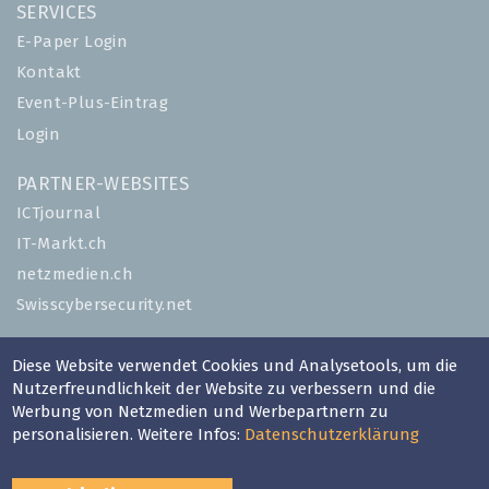
SERVICES
E-Paper Login
Kontakt
Event-Plus-Eintrag
Login
PARTNER-WEBSITES
ICTjournal
IT-Markt.ch
netzmedien.ch
Swisscybersecurity.net
© NETZMEDIEN AG 2026
Diese Website verwendet Cookies und Analysetools, um die
Impressum
Nutzerfreundlichkeit der Website zu verbessern und die
Werbung von Netzmedien und Werbepartnern zu
AGB
personalisieren. Weitere Infos:
Datenschutzerklärung
Nutzungsbestimmungen
Datenschutzerklärung