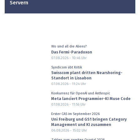
Servern
Wo sind all die Aliens?
Das Fermi-Paradoxon
07.08.2026 - 10:46
Uhr
Syndicom übt Kritik
Swisscom plant dritten Nearshoring-
Standort in Lissabon
07.08.2026 - 11:24
Uhr
Konkurrenz für OpenAI und Anthropic
Meta lanciert Programmier-KI Muse Code
07.08.2026 - 11:56
Uhr
Erster CAS im September 2026
Uni Freiburg und GS1 bringen Category
Management und KI zusammen
06.08.2026 - 15:02
Uhr
Zahlen zum zweiten Quartal 2026