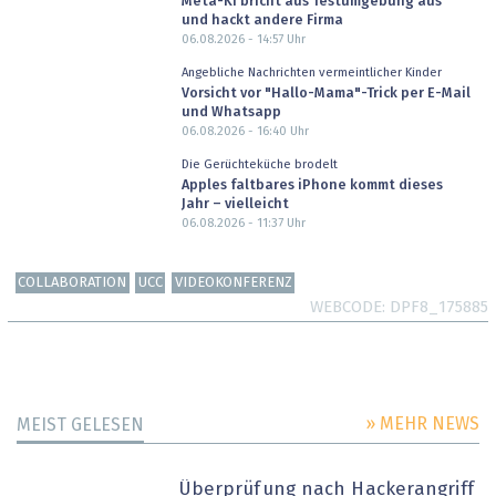
Meta-KI bricht aus Testumgebung aus
und hackt andere Firma
06.08.2026 - 14:57
Uhr
Angebliche Nachrichten vermeintlicher Kinder
Vorsicht vor "Hallo-Mama"-Trick per E-Mail
und Whatsapp
06.08.2026 - 16:40
Uhr
Die Gerüchteküche brodelt
Apples faltbares iPhone kommt dieses
Jahr – vielleicht
06.08.2026 - 11:37
Uhr
COLLABORATION
UCC
VIDEOKONFERENZ
WEBCODE
DPF8_175885
» MEHR NEWS
MEIST GELESEN
Überprüfung nach Hackerangriff