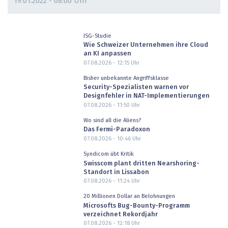
19.01.2022 - 08:00 Uhr
ISG-Studie
Wie Schweizer Unternehmen ihre Cloud
an KI anpassen
07.08.2026 - 12:15
Uhr
Bisher unbekannte Angriffsklasse
Security-Spezialisten warnen vor
Designfehler in NAT-Implementierungen
07.08.2026 - 11:50
Uhr
Wo sind all die Aliens?
Das Fermi-Paradoxon
07.08.2026 - 10:46
Uhr
Syndicom übt Kritik
Swisscom plant dritten Nearshoring-
Standort in Lissabon
07.08.2026 - 11:24
Uhr
20 Millionen Dollar an Belohnungen
Microsofts Bug-Bounty-Programm
verzeichnet Rekordjahr
07.08.2026 - 12:18
Uhr