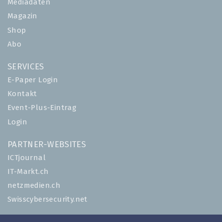
Mediadaten
Magazin
Shop
Abo
SERVICES
E-Paper Login
Kontakt
Event-Plus-Eintrag
Login
PARTNER-WEBSITES
ICTjournal
IT-Markt.ch
netzmedien.ch
Swisscybersecurity.net