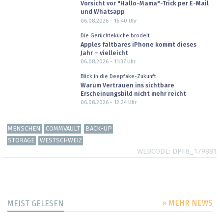
Vorsicht vor "Hallo-Mama"-Trick per E-Mail
und Whatsapp
06.08.2026 - 16:40
Uhr
Die Gerüchteküche brodelt
Apples faltbares iPhone kommt dieses
Jahr – vielleicht
06.08.2026 - 11:37
Uhr
Blick in die Deepfake-Zukunft
Warum Vertrauen ins sichtbare
Erscheinungsbild nicht mehr reicht
06.08.2026 - 12:24
Uhr
MENSCHEN
COMMVAULT
BACK-UP
STORAGE
WESTSCHWEIZ
WEBCODE
DPF8_179881
» MEHR NEWS
MEIST GELESEN