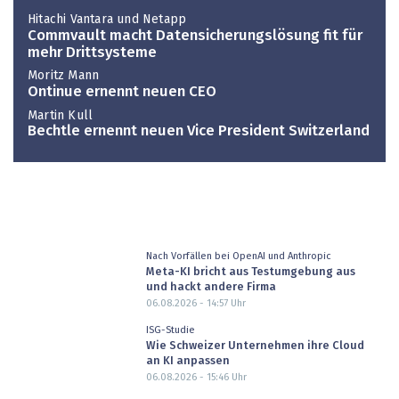
Hitachi Vantara und Netapp
Commvault macht Datensicherungslösung fit für
mehr Drittsysteme
Moritz Mann
Ontinue ernennt neuen CEO
Martin Kull
Bechtle ernennt neuen Vice President Switzerland
Nach Vorfällen bei OpenAI und Anthropic
Meta-KI bricht aus Testumgebung aus
und hackt andere Firma
06.08.2026 - 14:57
Uhr
ISG-Studie
Wie Schweizer Unternehmen ihre Cloud
an KI anpassen
06.08.2026 - 15:46
Uhr