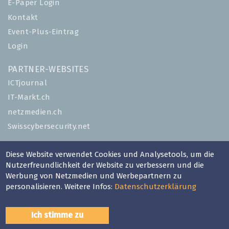
E-Paper Login
Kontakt
Event-Plus-Eintrag
Login
PARTNER-WEBSITES
ICTjournal
IT-Markt.ch
netzmedien.ch
Swisscybersecurity.net
© NETZMEDIEN AG 2026
Diese Website verwendet Cookies und Analysetools, um die
Impressum
Nutzerfreundlichkeit der Website zu verbessern und die
Werbung von Netzmedien und Werbepartnern zu
AGB
personalisieren. Weitere Infos:
Datenschutzerklärung
Nutzungsbestimmungen
Datenschutzerklärung
Ich stimme zu