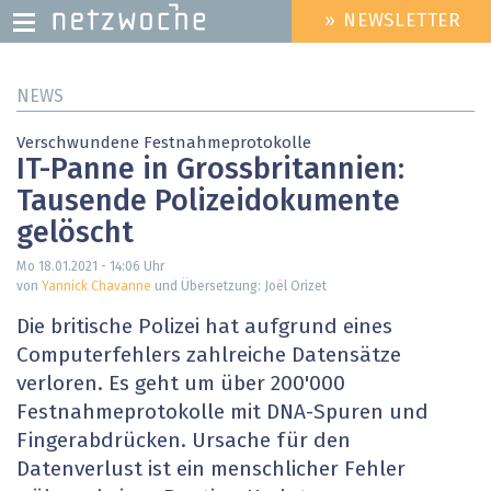
» NEWSLETTER
HEADER
MENU
Direkt
NEWS
zum
Inhalt
Verschwundene Festnahmeprotokolle
IT-Panne in Grossbritannien:
Tausende Polizeidokumente
gelöscht
Mo 18.01.2021 - 14:06
Uhr
von
Yannick Chavanne
und Übersetzung: Joël Orizet
Die britische Polizei hat aufgrund eines
Computerfehlers zahlreiche Datensätze
verloren. Es geht um über 200'000
Festnahmeprotokolle mit DNA-Spuren und
Fingerabdrücken. Ursache für den
Datenverlust ist ein menschlicher Fehler