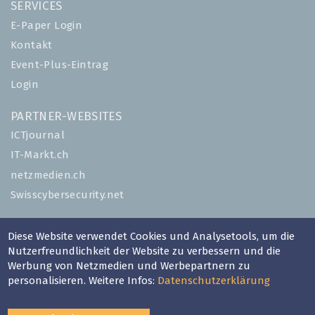
SERVICES
E-Paper Login
Kontakt
Event-Plus-Eintrag
Login
PARTNER-WEBSITES
ICTjournal
IT-Markt.ch
netzmedien.ch
Swisscybersecurity.net
© NETZMEDIEN AG 2026
Diese Website verwendet Cookies und Analysetools, um die
Impressum
Nutzerfreundlichkeit der Website zu verbessern und die
AGB
Werbung von Netzmedien und Werbepartnern zu
personalisieren. Weitere Infos:
Datenschutzerklärung
Nutzungsbestimmungen
Datenschutzerklärung