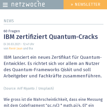
» NEWSLETTER
HEADER
MENU
Direkt
NEWS
zum
Inhalt
60 Fragen
IBM zertifiziert Quantum-Cracks
Di 30.03.2021 - 12:41
Uhr
von
René Jaun
und lha
IBM lanciert ein neues Zertifikat für Quantum-
Entwickler. Es richtet sich vor allem an Nutzer
des Quantum-Frameworks Qiskit und soll
Arbeitgeber und Fachkräfte zusammenführen.
(Source: Arif Riyanto / Unsplash)
Wie gross ist die Wahrscheinlichkeit, dass eine Messung
mit dem Codefragment "qc.ry(3 * math.pi/4, 0)" ein