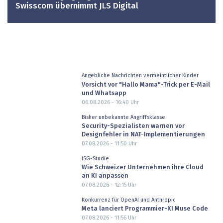
Swisscom übernimmt JLS Digital
Angebliche Nachrichten vermeintlicher Kinder
Vorsicht vor "Hallo Mama"-Trick per E-Mail
und Whatsapp
06.08.2026 - 16:40
Uhr
Bisher unbekannte Angriffsklasse
Security-Spezialisten warnen vor
Designfehler in NAT-Implementierungen
07.08.2026 - 11:50
Uhr
ISG-Studie
Wie Schweizer Unternehmen ihre Cloud
an KI anpassen
07.08.2026 - 12:15
Uhr
Konkurrenz für OpenAI und Anthropic
Meta lanciert Programmier-KI Muse Code
07.08.2026 - 11:56
Uhr