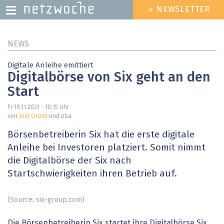
» NEWSLETTER
HEADER
MENU
Direkt
NEWS
zum
Inhalt
Digitale Anleihe emittiert
Digitalbörse von Six geht an den
Start
Fr 19.11.2021 - 10:15
Uhr
von
Joël Orizet
und nba
Börsenbetreiberin Six hat die erste digitale
Anleihe bei Investoren platziert. Somit nimmt
die Digitalbörse der Six nach
Startschwierigkeiten ihren Betrieb auf.
(Source: six-group.com)
Die Börsenbetreiberin Six startet ihre Digitalbörse Six