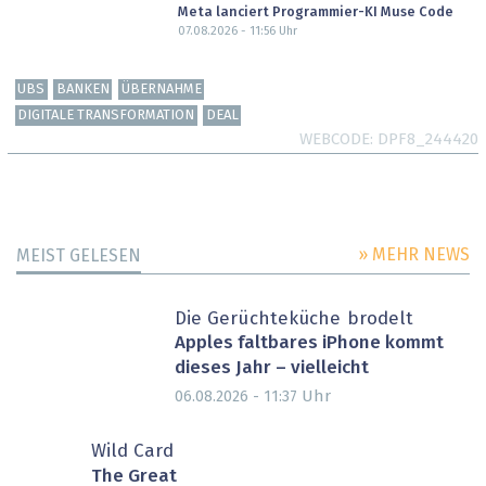
Meta lanciert Programmier-KI Muse Code
07.08.2026 - 11:56
Uhr
UBS
BANKEN
ÜBERNAHME
DIGITALE TRANSFORMATION
DEAL
WEBCODE
DPF8_244420
» MEHR NEWS
MEIST GELESEN
Die Gerüchteküche brodelt
Apples faltbares iPhone kommt
dieses Jahr – vielleicht
Uhr
06.08.2026 - 11:37
Wild Card
The Great