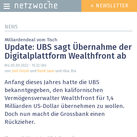
» NEWSLETTER
HEADER
MENU
Direkt
NEWS
zum
Inhalt
Milliardendeal vom Tisch
Update: UBS sagt Übernahme der
Digitalplattform Wealthfront ab
Mo 05.09.2022 - 15:32
Uhr
von
Joël Orizet
und
René Jaun
und nba, lha
Anfang dieses Jahres hatte die UBS
bekanntgegeben, den kalifornischen
Vermögensverwalter Wealthfront für 1,4
Milliarden US-Dollar übernehmen zu wollen.
Doch nun macht die Grossbank einen
Rückzieher.