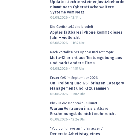
Update: Liechtensteiner Justizbehörde
nimmt nach Cyberattacke weitere
Systeme vom Netz
06.08.2026 - 12:14
Uhr
Die Gerüchteküche brodelt
Apples faltbares iPhone kommt dieses
Jahr – vielleicht
06.08.2026 - 11:37
Uhr
Nach Vorfällen bei OpenAI und Anthropic
Meta-KI bricht aus Testumgebung aus
und hackt andere Firma
06.08.2026 - 14:57
Uhr
Erster CAS im September 2026
Uni Freiburg und GS1 bringen Category
Management und KI zusammen
06.08.2026 - 15:02
Uhr
Blick in die Deepfake-Zukunft
Warum Vertrauen ins sichtbare
Erscheinungsbild nicht mehr reicht
06.08.2026 - 12:24
Uhr
"You don't have an indian accent"
Der erste Arbeitstag eines