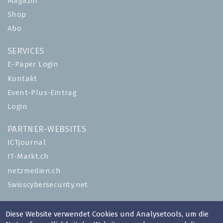
Magazin
Shop
Abo
SERVICES
E-Paper Login
Kontakt
Event-Plus-Eintrag
Login
PARTNER-WEBSITES
ICTjournal
IT-Markt.ch
netzmedien.ch
Swisscybersecurity.net
© NETZMEDIEN AG 2026
Diese Website verwendet Cookies und Analysetools, um die
Impressum