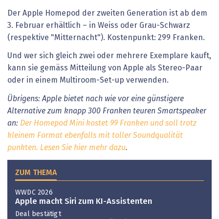
Der Apple Homepod der zweiten Generation ist ab dem
3. Februar erhältlich – in Weiss oder Grau-Schwarz
(respektive "Mitternacht"). Kostenpunkt: 299 Franken.
Und wer sich gleich zwei oder mehrere Exemplare kauft,
kann sie gemäss Mitteilung von Apple als Stereo-Paar
oder in einem Multiroom-Set-up verwenden.
Übrigens: Apple bietet nach wie vor eine günstigere
Alternative zum knapp 300 Franken teuren Smartspeaker
an:
Der Homepod Mini kostet 99 Franken und soll trotz
kleinem Format ebenfalls mit toller Soundqualität
punkten. Lesen Sie hier mehr dazu
.
ZUM THEMA
WWDC 2026
Apple macht Siri zum KI-Assistenten
Deal bestätigt