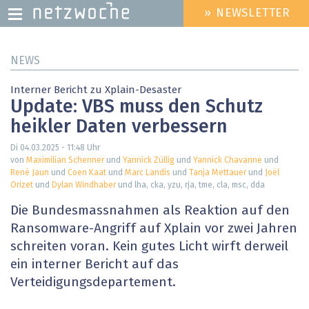
» NEWSLETTER
HEADER
MENU
Direkt
NEWS
zum
Inhalt
Interner Bericht zu Xplain-Desaster
Update: VBS muss den Schutz
heikler Daten verbessern
Di 04.03.2025 - 11:48
Uhr
von
Maximilian Schenner
und
Yannick Züllig
und
Yannick Chavanne
und
René Jaun
und
Coen Kaat
und
Marc Landis
und
Tanja Mettauer
und
Joël
Orizet
und
Dylan Windhaber
und lha, cka, yzu, rja, tme, cla, msc, dda
Die Bundesmassnahmen als Reaktion auf den
Ransomware-Angriff auf Xplain vor zwei Jahren
schreiten voran. Kein gutes Licht wirft derweil
ein interner Bericht auf das
Verteidigungsdepartement.