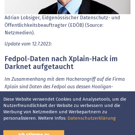
Adrian Lobsiger, Eidgenössischer Datenschutz- und
Öffentlichkeitsbeauftragter (EDÖB) (Source:
Netzmedien).
Update vom 12.7.2023:
Fedpol-Daten nach Xplain-Hack im
Darknet aufgetaucht
Im Zusammenhang mit dem Hackerangriff auf die Firma
Xplain sind Daten des Fedpol aus dessen Hooligan-
Datenbank "HOOGAN" im Darknet aufgetaucht. Die
Diese Website verwendet Cookies und Analysetools, um die
Polizeibehörde meldet, dass es sich bei dem File im
Nutzerfreundlichkeit der Website zu verbessern und die
Darknet um eine XML-Datei handle, die einen technischen
Werbung von Netzmedien und Werbepartnern zu
Code mit Daten von 766 Personen enthalte, die im
personalisieren. Weitere Infos:
Datenschutzerklärung
September 2015 in "HOOGAN" verzeichnet gewesen seien.
Dies fand das Fedpol laut Mitteilung im Zuge der