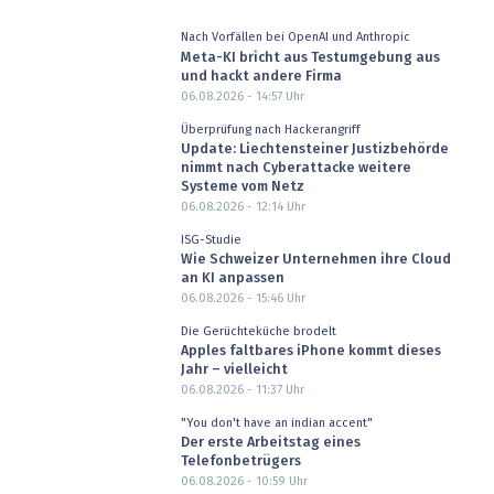
Nach Vorfällen bei OpenAI und Anthropic
Meta-KI bricht aus Testumgebung aus
und hackt andere Firma
06.08.2026 - 14:57
Uhr
Überprüfung nach Hackerangriff
Update: Liechtensteiner Justizbehörde
nimmt nach Cyberattacke weitere
Systeme vom Netz
06.08.2026 - 12:14
Uhr
ISG-Studie
Wie Schweizer Unternehmen ihre Cloud
an KI anpassen
06.08.2026 - 15:46
Uhr
Die Gerüchteküche brodelt
Apples faltbares iPhone kommt dieses
Jahr – vielleicht
06.08.2026 - 11:37
Uhr
"You don't have an indian accent"
Der erste Arbeitstag eines
Telefonbetrügers
06.08.2026 - 10:59
Uhr