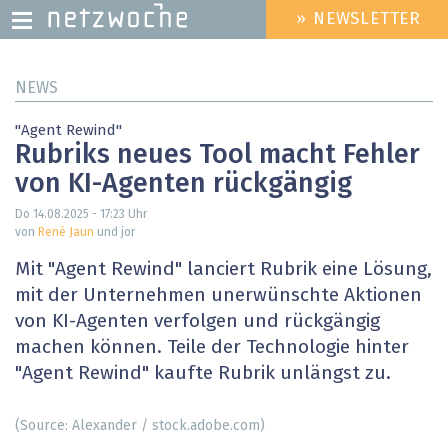
» NEWSLETTER
HEADER
MENU
Direkt
NEWS
zum
Inhalt
"Agent Rewind"
Rubriks neues Tool macht Fehler
von KI-Agenten rückgängig
Do 14.08.2025 - 17:23
Uhr
von
René Jaun
und jor
Mit "Agent Rewind" lanciert Rubrik eine Lösung,
mit der Unternehmen unerwünschte Aktionen
von KI-Agenten verfolgen und rückgängig
machen können. Teile der Technologie hinter
"Agent Rewind" kaufte Rubrik unlängst zu.
(Source: Alexander / stock.adobe.com)