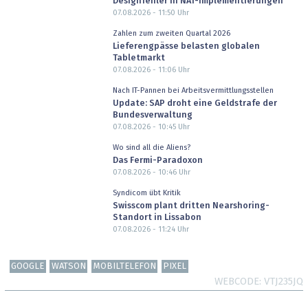
Designfehler in NAT-Implementierungen
07.08.2026 - 11:50
Uhr
Zahlen zum zweiten Quartal 2026
Lieferengpässe belasten globalen
Tabletmarkt
07.08.2026 - 11:06
Uhr
Nach IT-Pannen bei Arbeitsvermittlungsstellen
Update: SAP droht eine Geldstrafe der
Bundesverwaltung
07.08.2026 - 10:45
Uhr
Wo sind all die Aliens?
Das Fermi-Paradoxon
07.08.2026 - 10:46
Uhr
Syndicom übt Kritik
Swisscom plant dritten Nearshoring-
Standort in Lissabon
07.08.2026 - 11:24
Uhr
GOOGLE
WATSON
MOBILTELEFON
PIXEL
WEBCODE
VTJ235JQ