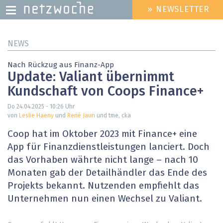
» NEWSLETTER
HEADER
MENU
Direkt
NEWS
zum
Inhalt
Nach Rückzug aus Finanz-App
Update: Valiant übernimmt
Kundschaft von Coops Finance+
Do 24.04.2025 - 10:26
Uhr
von
Leslie Haeny
und
René Jaun
und tme, cka
Coop hat im Oktober 2023 mit Finance+ eine
App für Finanzdienstleistungen lanciert. Doch
das Vorhaben währte nicht lange – nach 10
Monaten gab der Detailhändler das Ende des
Projekts bekannt. Nutzenden empfiehlt das
Unternehmen nun einen Wechsel zu Valiant.