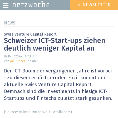
» NEWSLETTER
HEADER
MENU
Direkt
NEWS
zum
Inhalt
Swiss Venture Capital Report
Schweizer ICT-Start-ups ziehen
deutlich weniger Kapital an
Di 16.07.2024 - 17:11
Uhr
von
Joël Orizet
und ahu
Der ICT-Boom der vergangenen Jahre ist vorbei
- zu diesem ernüchternden Fazit kommt der
aktuelle Swiss Venture Capital Report.
Demnach sind die Investments in hiesige ICT-
Startups und Fintechs zuletzt stark gesunken.
(Source: Valerie Potapova / Fotolia.com)