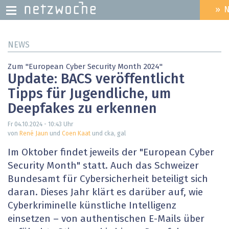
» 
HEADER
MENU
Direkt
NEWS
zum
Inhalt
Zum "European Cyber Security Month 2024"
Update: BACS veröffentlicht
Tipps für Jugendliche, um
Deepfakes zu erkennen
Fr 04.10.2024 - 10:43
Uhr
von
René Jaun
und
Coen Kaat
und cka, gal
Im Oktober findet jeweils der "European Cyber
Security Month" statt. Auch das Schweizer
Bundesamt für Cybersicherheit beteiligt sich
daran. Dieses Jahr klärt es darüber auf, wie
Cyberkriminelle künstliche Intelligenz
einsetzen – von authentischen E-Mails über