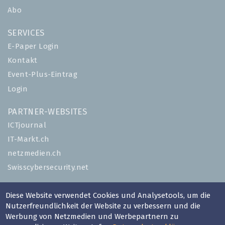
Abo
SERVICES
E-Paper Login
Kontakt
Event-Plus-Eintrag
Login
PARTNER-WEBSITES
ICTjournal
IT-Markt.ch
netzmedien.ch
Swisscybersecurity.net
© NETZMEDIEN AG 2026
Diese Website verwendet Cookies und Analysetools, um die
Impressum
Nutzerfreundlichkeit der Website zu verbessern und die
Werbung von Netzmedien und Werbepartnern zu
AGB