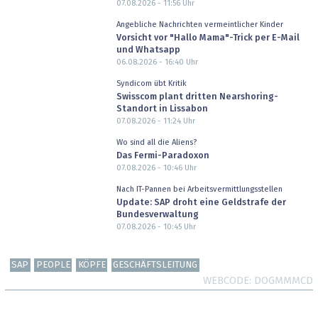
07.08.2026 - 11:56
Uhr
Angebliche Nachrichten vermeintlicher Kinder
Vorsicht vor "Hallo Mama"-Trick per E-Mail
und Whatsapp
06.08.2026 - 16:40
Uhr
Syndicom übt Kritik
Swisscom plant dritten Nearshoring-
Standort in Lissabon
07.08.2026 - 11:24
Uhr
Wo sind all die Aliens?
Das Fermi-Paradoxon
07.08.2026 - 10:46
Uhr
Nach IT-Pannen bei Arbeitsvermittlungsstellen
Update: SAP droht eine Geldstrafe der
Bundesverwaltung
07.08.2026 - 10:45
Uhr
SAP
PEOPLE
KÖPFE
GESCHÄFTSLEITUNG
WEBCODE
DOGMMMCD