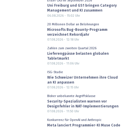
Erster CAS im September 2026
Uni Freiburg und GS1 bringen Category
Management und KI zusammen
06.08.2026 - 15:02
Uhr
20 Millionen Dollar an Belohnungen
Microsofts Bug-Bounty-Programm
verzeichnet Rekordjahr
07.08.2026 - 12:18
Uhr
Zahlen zum zweiten Quartal 2026
Lieferengpässe belasten globalen
Tabletmarkt
07.08.2026 - 11:06
Uhr
ISG-Studie
Wie Schweizer Unternehmen ihre Cloud
an KI anpassen
07.08.2026 - 12:15
Uhr
Bisher unbekannte Angriffsklasse
Security-Spezialisten warnen vor
Designfehler in NAT-Implementierungen
07.08.2026 - 11:50
Uhr
Konkurrenz für OpenAI und Anthropic
Meta lanciert Programmier-KI Muse Code