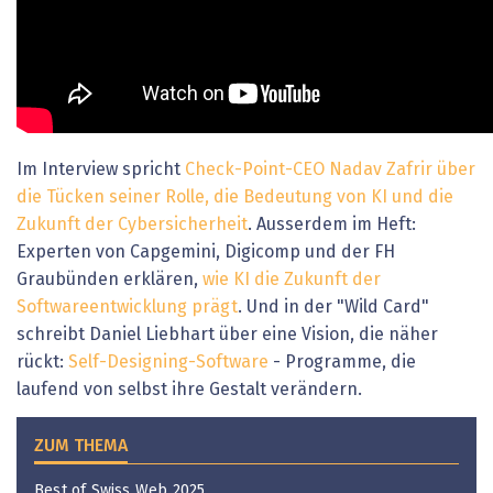
Im Interview spricht
Check-Point-CEO Nadav Zafrir über
die Tücken seiner Rolle, die Bedeutung von KI und die
Zukunft der Cybersicherheit
. Ausserdem im Heft:
Experten von Capgemini, Digicomp und der FH
Graubünden erklären,
wie KI die Zukunft der
Softwareentwicklung prägt
. Und in der "Wild Card"
schreibt Daniel Liebhart über eine Vision, die näher
rückt:
Self-Designing-Software
- Programme, die
laufend von selbst ihre Gestalt verändern.
ZUM THEMA
Best of Swiss Web 2025