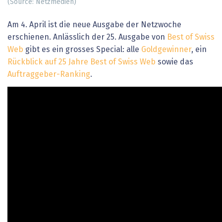
(Source: Netzmedien)
Am 4. April ist die neue Ausgabe der Netzwoche
erschienen. Anlässlich der 25. Ausgabe von
Best of Swiss
Web
gibt es ein grosses Special: alle
Goldgewinner
, ein
Rückblick auf 25 Jahre Best of Swiss Web
sowie das
Auftraggeber-Ranking
.