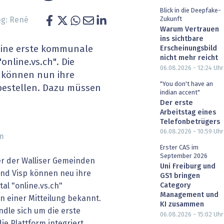
heit wird digital
IT for Health
Blick in die Deepfake-
Zukunft
g: René
Warum Vertrauen
chain
Artificial Intelligence
ins sichtbare
 eine erste kommunale
Erscheinungsbild
nicht mehr reicht
SGVO
Finance 2030
online.vs.ch". Die
06.08.2026 - 12:24
Uhr
 können nun ihre
 Managed Services & Co.
Fintech & Insurtech
"You don't have an
bestellen. Dazu müssen
indian accent"
Der erste
l Banking
Professional AV & Digital Signage
Arbeitstag eines
Telefonbetrügers
 Dossiers
» alle Specials
06.08.2026 - 10:59
Uhr
m
Erster CAS im
September 2026
r der Walliser Gemeinden
Uni Freiburg und
und Visp können neu ihre
GS1 bringen
al "online.vs.ch"
Category
Management und
n einer Mitteilung bekannt.
KI zusammen
ndle sich um die erste
06.08.2026 - 15:02
Uhr
ie Plattform integriert