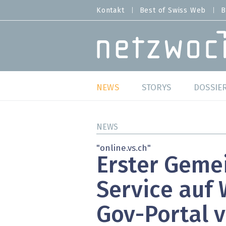
Direkt
Kontakt
Best of Swiss Web
B
HEADER
zum
MENU
Inhalt
MAIN NAVIGATION
NEWS
STORYS
DOSSIE
Live
Best o
NEWS
Wild Card
Best o
"online.vs.ch"
Erster Geme
Studien
Best o
Service auf 
Meinungen
SAP S
Gov-Portal 
Hands-on
Arbei