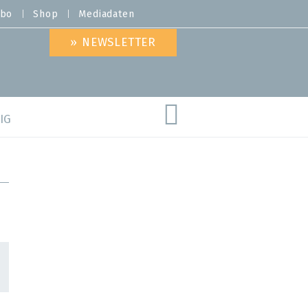
bo
Shop
Mediadaten
» NEWSLETTER
IG
are