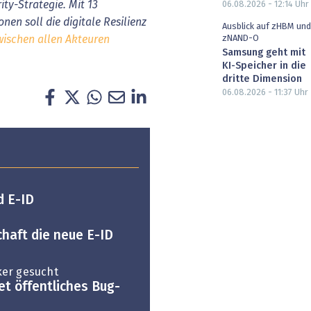
ty-Strategie. Mit 13
06.08.2026 - 12:14
Uhr
n soll die digitale Resilienz
Ausblick auf zHBM und
zNAND-O
ischen allen Akteuren
Samsung geht mit
KI-Speicher in die
dritte Dimension
06.08.2026 - 11:37
Uhr
d E-ID
chaft die neue E-ID
ker gesucht
t öffentliches Bug-