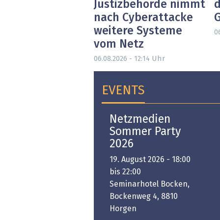
Justizbehörde nimmt
d
nach Cyberattacke
weitere Systeme
0
vom Netz
Uhr
06.08.2026 - 12:14
EVENTS
Open-i 2026 | The
Netzmedien
Swiss Innovation
Sommer Party
Platform
2026
6. November 2026 -
19. August 2026 - 18:00
:00 bis 18:00
bis 22:00
ongresshaus Zürich
Seminarhotel Bocken,
Bockenweg 4, 8810
PREMIUM EVENT
Horgen