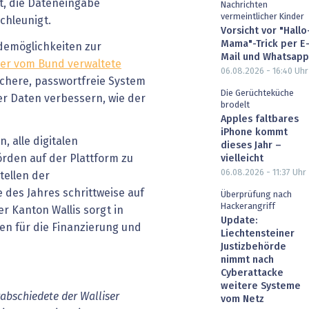
t, die Dateneingabe
Nachrichten
vermeintlicher Kinder
chleunigt.
Vorsicht vor "Hallo
Mama"-Trick per E
demöglichkeiten zur
Mail und Whatsapp
er
vom Bund verwaltete
06.08.2026 - 16:40
Uhr
sichere, passwortfreie System
Die Gerüchteküche
r Daten verbessern, wie der
brodelt
Apples faltbares
iPhone kommt
, alle digitalen
dieses Jahr –
örden auf der Plattform zu
vielleicht
06.08.2026 - 11:37
Uhr
tellen der
 des Jahres schrittweise auf
Überprüfung nach
Hackerangriff
r Kanton Wallis sorgt in
Update:
n für die Finanzierung und
Liechtensteiner
Justizbehörde
nimmt nach
Cyberattacke
weitere Systeme
rabschiedete der Walliser
vom Netz