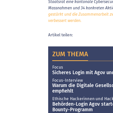
Staatsrat eine kantonale Cybersecuri
Massnahmen und 34 konkreten Aktione
gestärkt und die Zusammenarbeit zw
verbessert werden.
Artikel teilen:
ZUM THEMA
Focus
Sicheres Login mit Agov un
Focus-Interview
Warum die Digitale Gesells
empfiehlt
Ethische Hackerinnen und Hac
Behörden-Login Agov starte
Bounty-Programm