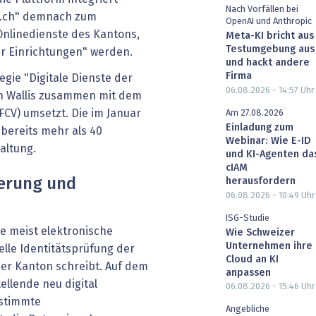
Nach Vorfällen bei
.vs.ch" demnach zum
OpenAI und Anthropic
Onlinedienste des Kantons,
Meta-KI bricht aus
Testumgebung aus
r Einrichtungen" werden.
und hackt andere
Firma
tegie "Digitale Dienste der
06.08.2026 - 14:57
Uhr
on Wallis zusammen mit dem
CV) umsetzt. Die im Januar
Am 27.08.2026
Einladung zum
 bereits mehr als 40
Webinar: Wie E-ID
altung.
und KI-Agenten da
cIAM
ierung und
herausfordern
06.08.2026 - 10:49
Uhr
ISG-Studie
e meist elektronische
Wie Schweizer
Unternehmen ihre
lle Identitätsprüfung der
Cloud an KI
der Kanton schreibt. Auf dem
anpassen
ellende neu digital
06.08.2026 - 15:46
Uhr
estimmte
Angebliche