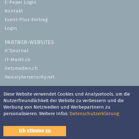
E-Paper Login
Kontakt
Event-Plus-Eintrag
Login
PARTNER-WEBSITES
ICTjournal
IT-Markt.ch
netzmedien.ch
Swisscybersecurity.net
© NETZMEDIEN AG 2026
Diese Website verwendet Cookies und Analysetools, um die
Impressum
Nutzerfreundlichkeit der Website zu verbessern und die
Werbung von Netzmedien und Werbepartnern zu
AGB
personalisieren. Weitere Infos:
Datenschutzerklärung
Nutzungsbestimmungen
Datenschutzerklärung
Ich stimme zu