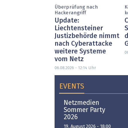
Überprüfung nach
K
Hackerangriff
k
Update:
C
Liechtensteiner
S
Justizbehörde nimmt
d
nach Cyberattacke
weitere Systeme
0
vom Netz
Uhr
06.08.2026 - 12:14
EVENTS
Open-i 2026 | The
Netzmedien
Swiss Innovation
Sommer Party
Platform
2026
6. November 2026 -
19. August 2026 - 18:00