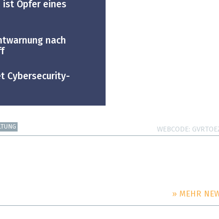
 ist Opfer eines
Entwarnung nach
f
t Cybersecurity-
LTUNG
WEBCODE
GVRTOE
» MEHR NE