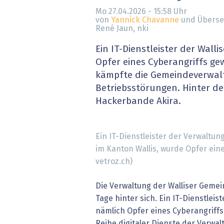
» alle News
Gesund
Mo 27.04.2026 - 15:58
Uhr
von
Yannick Chavanne
und Überse
René Jaun, nki
Block
Ein IT-Dienstleister der Walli
EU-D
Opfer eines Cyberangriffs g
kämpfte die Gemeindeverwal
XaaS,
Betriebsstörungen. Hinter de
Hackerbande Akira.
Digita
» alle
Ein IT-Dienstleister der Verwaltun
im Kanton Wallis, wurde Opfer eine
vetroz.ch)
Die Verwaltung der Walliser Gemei
Tage hinter sich. Ein IT-Dienstlei
nämlich Opfer eines Cyberangriffs
Reihe digitaler Dienste der Verwal