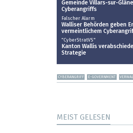
Gemeinde Villars-sur-Glâne
Cyberangriffs
Falscher Alarm
Walliser Behörden geben 
vermeintlichem Cyberangrif
"CyberStratVS"
Kanton Wallis verabschiede
Strategie
CYBERANGRIFF
E-GOVERNMENT
VERWA
MEIST GELESEN