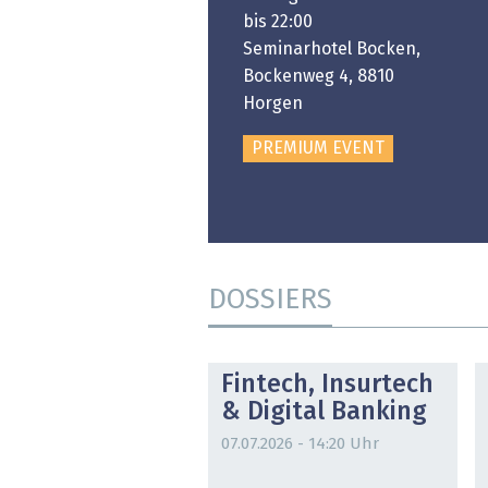
:00 bis 18:00
bis 22:00
ongresshaus Zürich
Seminarhotel Bocken,
Bockenweg 4, 8810
PREMIUM EVENT
Horgen
PREMIUM EVENT
DOSSIERS
DOSSIER
Fintech, Insurtech
& Digital Banking
07.07.2026 - 14:20 Uhr