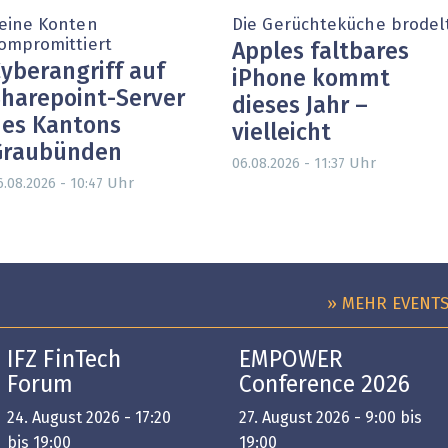
eine Konten
Die Gerüchteküche brodel
ompromittiert
Apples faltbares
yberangriff auf
iPhone kommt
harepoint-Server
dieses Jahr –
es Kantons
vielleicht
Graubünden
Uhr
06.08.2026 - 11:37
Uhr
6.08.2026 - 10:47
» MEHR EVENT
IFZ FinTech
EMPOWER
Forum
Conference 2026
24. August 2026 - 17:20
27. August 2026 - 9:00 bis
bis 19:00
19:00