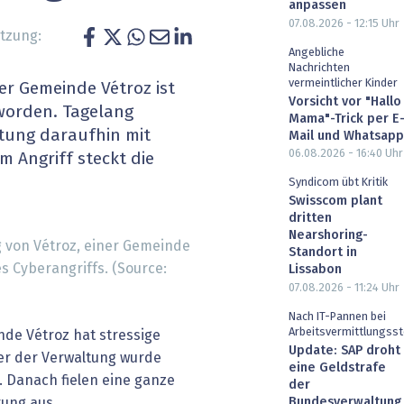
anpassen
heit wird digital
IT for Health
07.08.2026 - 12:15
Uhr
tzung:
Angebliche
chain
Artificial Intelligence
Nachrichten
vermeintlicher Kinder
ser Gemeinde Vétroz ist
Vorsicht vor "Hallo
SGVO
Finance 2030
eworden. Tagelang
Mama"-Trick per E
tung daraufhin mit
Mail und Whatsapp
 Managed Services & Co.
Fintech & Insurtech
06.08.2026 - 16:40
Uhr
m Angriff steckt die
Syndicom übt Kritik
l Banking
Professional AV & Digital Signage
Swisscom plant
dritten
 Dossiers
» alle Specials
Nearshoring-
g von Vétroz, einer Gemeinde
Standort in
s Cyberangriffs. (Source:
Lissabon
07.08.2026 - 11:24
Uhr
Nach IT-Pannen bei
Arbeitsvermittlungsst
nde Vétroz hat stressige
Update: SAP droht
ster der Verwaltung wurde
eine Geldstrafe
. Danach fielen eine ganze
der
tung aus.
Bundesverwaltung