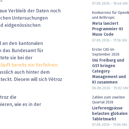
n.
07.08.2026 - 10:46
Uhr
naue Verbleib der Daten noch
Konkurrenz für OpenA
und Anthropic
sischen Untersuchungen
Meta lanciert
nd eidgenössischen
Programmier-KI
Muse Code
07.08.2026 - 11:56
Uhr
ll an den kantonalen
Erster CAS im
n das Bundesamt für
September 2026
ete sie bei der
Uni Freiburg und
t
läuft bereits ein Verfahren
GS1 bringen
Category
asslich auch hinter dem
Management und
teckt. Diesem will sich Vétroz
KI zusammen
06.08.2026 - 15:02
Uhr
troz die
Zahlen zum zweiten
Quartal 2026
eren, wie es in der
Lieferengpässe
belasten globalen
Tabletmarkt
07.08.2026 - 11:06
Uhr