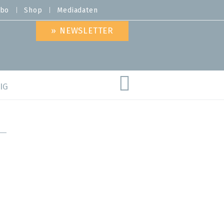
bo
Shop
Mediadaten
» NEWSLETTER
IG
are