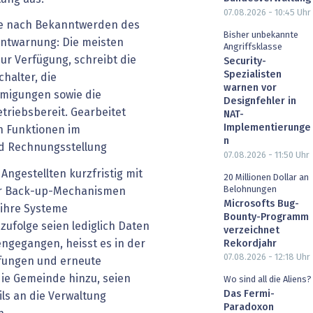
07.08.2026 - 10:45
Uhr
ge nach Bekanntwerden des
Bisher unbekannte
Entwarnung: Die meisten
Angriffsklasse
ur Verfügung, schreibt die
Security-
Spezialisten
chalter, die
warnen vor
hmigungen sowie die
Designfehler in
riebsbereit. Gearbeitet
NAT-
Implementierunge
n Funktionen im
n
 Rechnungsstellung
07.08.2026 - 11:50
Uhr
Angestellten kurzfristig mit
20 Millionen Dollar an
Belohnungen
er Back-up-Mechanismen
Microsofts Bug-
 ihre Systeme
Bounty-Programm
zufolge seien lediglich Daten
verzeichnet
engegangen, heisst es in der
Rekordjahr
07.08.2026 - 12:18
Uhr
üfungen und erneute
ie Gemeinde hinzu, seien
Wo sind all die Aliens?
Das Fermi-
ils an die Verwaltung
Paradoxon