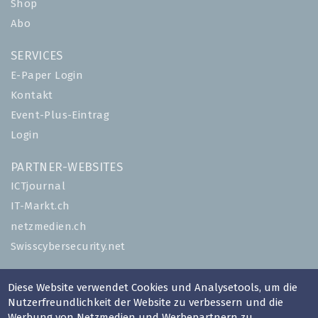
Shop
Abo
SERVICES
E-Paper Login
Kontakt
Event-Plus-Eintrag
Login
PARTNER-WEBSITES
ICTjournal
IT-Markt.ch
netzmedien.ch
Swisscybersecurity.net
© NETZMEDIEN AG 2026
Diese Website verwendet Cookies und Analysetools, um die
Impressum
Nutzerfreundlichkeit der Website zu verbessern und die
Werbung von Netzmedien und Werbepartnern zu
AGB