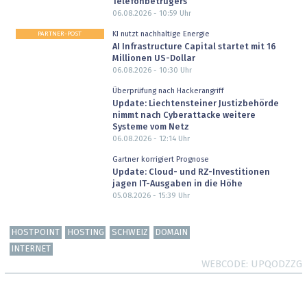
Telefonbetrügers
06.08.2026 - 10:59
Uhr
PARTNER-POST
KI nutzt nachhaltige Energie
AI Infrastructure Capital startet mit 16
Millionen US-Dollar
06.08.2026 - 10:30
Uhr
Überprüfung nach Hackerangriff
Update: Liechtensteiner Justizbehörde
nimmt nach Cyberattacke weitere
Systeme vom Netz
06.08.2026 - 12:14
Uhr
Gartner korrigiert Prognose
Update: Cloud- und RZ-Investitionen
jagen IT-Ausgaben in die Höhe
05.08.2026 - 15:39
Uhr
HOSTPOINT
HOSTING
SCHWEIZ
DOMAIN
INTERNET
WEBCODE
UPQODZZG