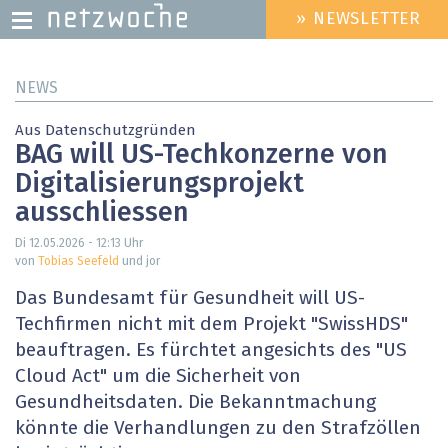
» NEWSLETTER
HEADER
MENU
Direkt
NEWS
zum
Inhalt
Aus Datenschutzgründen
BAG will US-Techkonzerne von
Digitalisierungsprojekt
ausschliessen
Di 12.05.2026 - 12:13
Uhr
von
Tobias Seefeld
und jor
Das Bundesamt für Gesundheit will US-
Techfirmen nicht mit dem Projekt "SwissHDS"
beauftragen. Es fürchtet angesichts des "US
Cloud Act" um die Sicherheit von
Gesundheitsdaten. Die Bekanntmachung
könnte die Verhandlungen zu den Strafzöllen