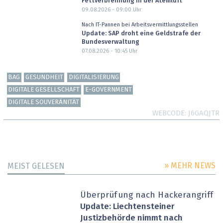
Fettverbrennung in der Atemluft
09.08.2026 - 09:00
Uhr
Nach IT-Pannen bei Arbeitsvermittlungsstellen
Update: SAP droht eine Geldstrafe der
Bundesverwaltung
07.08.2026 - 10:45
Uhr
BAG
GESUNDHEIT
DIGITALISIERUNG
DIGITALE GESELLSCHAFT
E-GOVERNMENT
DIGITALE SOUVERÄNITÄT
WEBCODE
J6GAQJTR
» MEHR NEWS
MEIST GELESEN
Überprüfung nach Hackerangriff
Update: Liechtensteiner
Justizbehörde nimmt nach