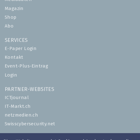
Magazin
Shop
Abo
SERVICES
E-Paper Login
Kontakt
Event-Plus-Eintrag
Login
PARTNER-WEBSITES
ICTjournal
IT-Markt.ch
netzmedien.ch
Swisscybersecurity.net
© NETZMEDIEN AG 2026