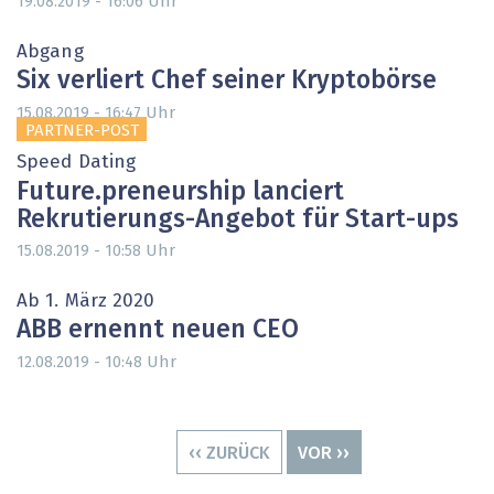
Uhr
19.08.2019 - 16:06
Abgang
Six verliert Chef seiner Kryptobörse
Uhr
15.08.2019 - 16:47
PARTNER-POST
Speed Dating
Future.preneurship lanciert
Rekrutierungs-Angebot für Start-ups
Uhr
15.08.2019 - 10:58
Ab 1. März 2020
ABB ernennt neuen CEO
Uhr
12.08.2019 - 10:48
Seitennummerierung
VORHERIGE
‹‹ ZURÜCK
NÄCHSTE
VOR ››
SEITE
SEITE