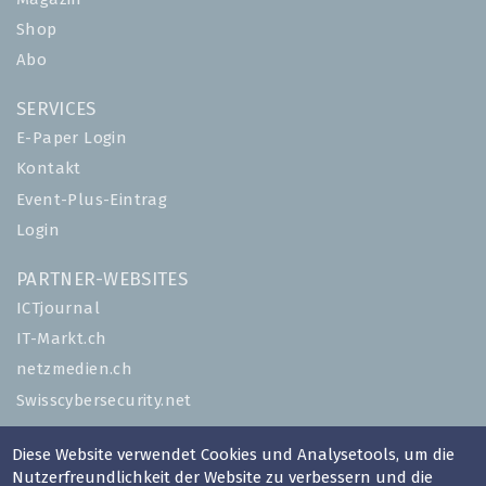
Shop
Abo
SERVICES
E-Paper Login
Kontakt
Event-Plus-Eintrag
Login
PARTNER-WEBSITES
ICTjournal
IT-Markt.ch
netzmedien.ch
Swisscybersecurity.net
© NETZMEDIEN AG 2026
Diese Website verwendet Cookies und Analysetools, um die
Nutzerfreundlichkeit der Website zu verbessern und die
Impressum