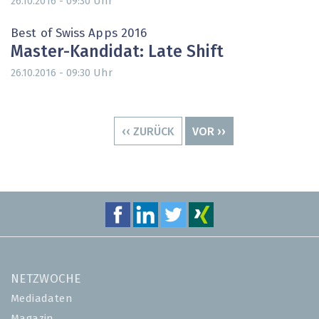
Uhr
26.10.2016 - 09:30
Best of Swiss Apps 2016
Master-Kandidat: Late Shift
Uhr
26.10.2016 - 09:30
Seitennummerierung
VORHERIGE
‹‹ ZURÜCK
NÄCHSTE
VOR ››
SEITE
SEITE
NETZWOCHE
Mediadaten
Magazin