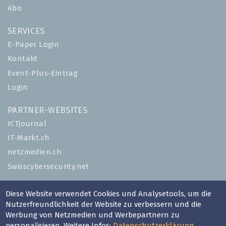
Abo
SERVICES
E-Paper Login
Kontakt
Event-Plus-Eintrag
Login
PARTNER-WEBSITES
ICTjournal
IT-Markt.ch
netzmedien.ch
Swisscybersecurity.net
© NETZMEDIEN AG 2026
Diese Website verwendet Cookies und Analysetools, um die
Impressum
Nutzerfreundlichkeit der Website zu verbessern und die
Werbung von Netzmedien und Werbepartnern zu
AGB
personalisieren. Weitere Infos:
Datenschutzerklärung