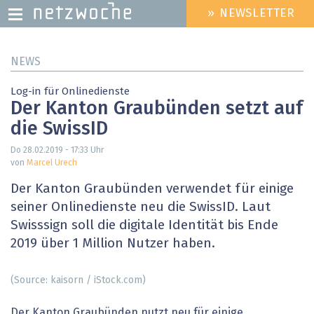
» NEWSLETTER
HEADER
MENU
Direkt
NEWS
zum
Inhalt
Log-in für Onlinedienste
Der Kanton Graubünden setzt auf
die SwissID
Do 28.02.2019 - 17:33
Uhr
von
Marcel Urech
Der Kanton Graubünden verwendet für einige
seiner Onlinedienste neu die SwissID. Laut
Swisssign soll die digitale Identität bis Ende
2019 über 1 Million Nutzer haben.
(Source: kaisorn / iStock.com)
Der Kanton Graubünden nutzt neu für einige