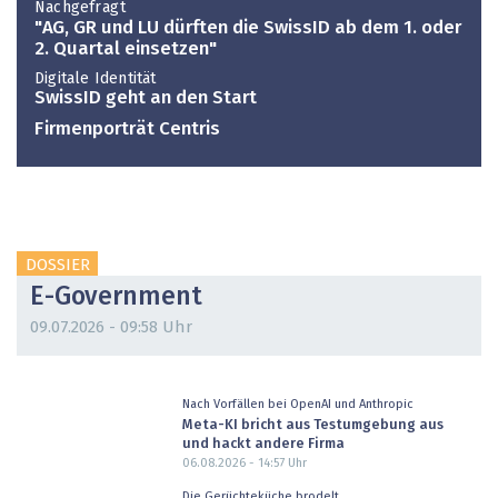
Nachgefragt
"AG, GR und LU dürften die SwissID ab dem 1. oder
2. Quartal einsetzen"
Digitale Identität
SwissID geht an den Start
Firmenporträt Centris
DOSSIER
E-Government
09.07.2026 - 09:58 Uhr
Nach Vorfällen bei OpenAI und Anthropic
Meta-KI bricht aus Testumgebung aus
und hackt andere Firma
06.08.2026 - 14:57
Uhr
Die Gerüchteküche brodelt