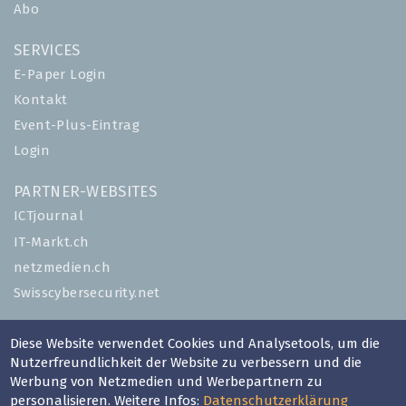
Abo
SERVICES
E-Paper Login
Kontakt
Event-Plus-Eintrag
Login
PARTNER-WEBSITES
ICTjournal
IT-Markt.ch
netzmedien.ch
Swisscybersecurity.net
© NETZMEDIEN AG 2026
Diese Website verwendet Cookies und Analysetools, um die
Impressum
Nutzerfreundlichkeit der Website zu verbessern und die
Werbung von Netzmedien und Werbepartnern zu
AGB
personalisieren. Weitere Infos:
Datenschutzerklärung