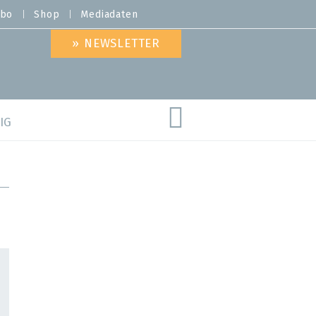
bo
Shop
Mediadaten
» NEWSLETTER
IG
are