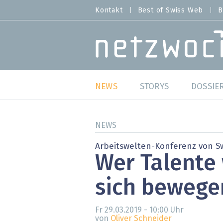
Direkt
Kontakt
Best of Swiss Web
B
HEADER
zum
MENU
Inhalt
MAIN NAVIGATION
NEWS
STORYS
DOSSIE
Live
Best o
NEWS
Wild Card
Best o
Arbeitswelten-Konferenz von Sw
Wer Talente 
Studien
Best o
sich bewege
Meinungen
SAP S
Hands-on
Arbei
Fr 29.03.2019 - 10:00
Uhr
von
Oliver Schneider