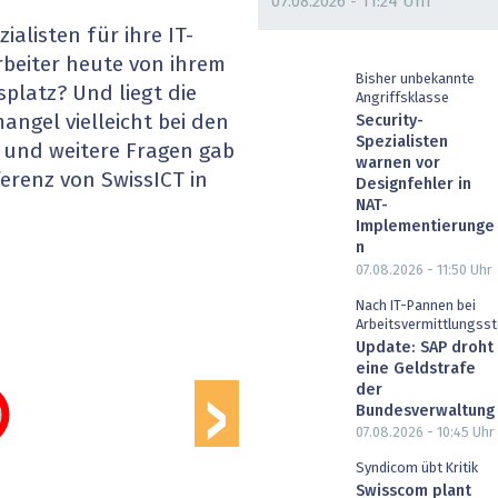
07.08.2026 - 11:24 Uhr
heit wird digital
IT for Health
alisten für ihre IT-
rbeiter heute von ihrem
chain
Artificial Intelligence
Bisher unbekannte
platz? Und liegt die
Angriffsklasse
ngel vielleicht bei den
Security-
SGVO
Finance 2030
Spezialisten
 und weitere Fragen gab
warnen vor
erenz von SwissICT in
 Managed Services & Co.
Fintech & Insurtech
Designfehler in
NAT-
Implementierunge
l Banking
Professional AV & Digital Signage
n
07.08.2026 - 11:50
Uhr
 Dossiers
» alle Specials
Nach IT-Pannen bei
Arbeitsvermittlungsst
›
Update: SAP droht
eine Geldstrafe
der
Bundesverwaltung
07.08.2026 - 10:45
Uhr
Syndicom übt Kritik
Swisscom plant