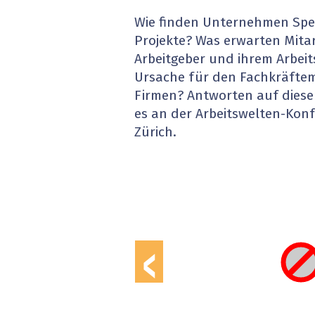
» alle News
Gesund
Wie finden Unternehmen Spezi
Projekte? Was erwarten Mita
Block
Arbeitgeber und ihrem Arbeits
Ursache für den Fachkräftema
EU-D
Firmen? Antworten auf diese
es an der Arbeitswelten-Konf
XaaS,
Zürich.
Digita
» alle
‹