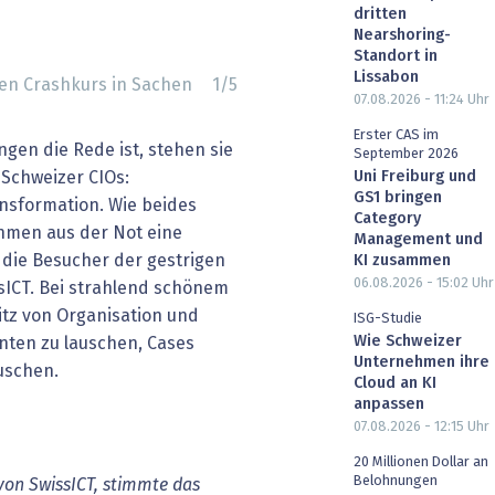
dritten
Nearshoring-
Standort in
Lissabon
en Crashkurs in Sachen
1
/
5
07.08.2026 - 11:24
Uhr
Erster CAS im
gen die Rede ist, stehen sie
September 2026
 Schweizer CIOs:
Uni Freiburg und
GS1 bringen
nsformation. Wie beides
Category
men aus der Not eine
Management und
die Besucher der gestrigen
KI zusammen
06.08.2026 - 15:02
Uhr
sICT. Bei strahlend schönem
itz von Organisation und
ISG-Studie
Wie Schweizer
enten zu lauschen, Cases
Unternehmen ihre
uschen.
Cloud an KI
anpassen
07.08.2026 - 12:15
Uhr
20 Millionen Dollar an
Belohnungen
 von SwissICT, stimmte das