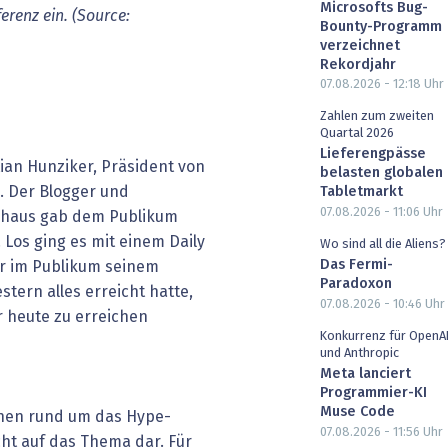
Microsofts Bug-
erenz ein. (Source:
Bounty-Programm
verzeichnet
Rekordjahr
07.08.2026 - 12:18
Uhr
Zahlen zum zweiten
Quartal 2026
Lieferengpässe
ian Hunziker, Präsident von
belasten globalen
g. Der Blogger und
Tabletmarkt
07.08.2026 - 11:06
Uhr
ckhaus gab dem Publikum
 Los ging es mit einem Daily
Wo sind all die Aliens?
Das Fermi-
r im Publikum seinem
Paradoxon
tern alles erreicht hatte,
07.08.2026 - 10:46
Uhr
r heute zu erreichen
Konkurrenz für OpenA
und Anthropic
Meta lanciert
Programmier-KI
Muse Code
then rund um das Hype-
07.08.2026 - 11:56
Uhr
icht auf das Thema dar. Für