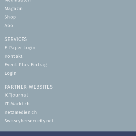
Mediadaten
Magazin
Shop
Abo
SERVICES
E-Paper Login
Kontakt
Event-Plus-Eintrag
Login
PARTNER-WEBSITES
ICTjournal
IT-Markt.ch
netzmedien.ch
Swisscybersecurity.net
© NETZMEDIEN AG 2026