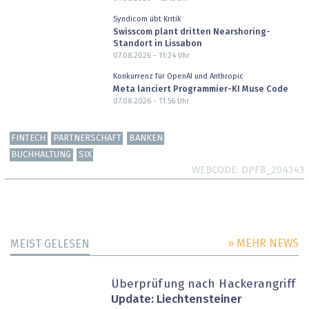
Syndicom übt Kritik
Swisscom plant dritten Nearshoring-
Standort in Lissabon
07.08.2026 - 11:24
Uhr
Konkurrenz für OpenAI und Anthropic
Meta lanciert Programmier-KI Muse Code
07.08.2026 - 11:56
Uhr
FINTECH
PARTNERSCHAFT
BANKEN
BUCHHALTUNG
SIX
WEBCODE
DPF8_204343
» MEHR NEWS
MEIST GELESEN
Überprüfung nach Hackerangriff
Update: Liechtensteiner