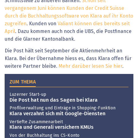
Schnittstelle zu anderen Banken.
Schon seit
vergangenem Juni können Kunden der Credit Suisse
durch die Buchhaltungssoftware von Klara auf ihr Konto
zugreifen
. Kunden von
Valiant können dies bereits seit
April
. Dazu kommen auch noch die UBS, die Postfinance
und die Glarner Kantonalbank.
Die Post hält seit September die Aktienmehrheit an
Klara. Bei der Übernahme hiess es, dass Klara offen für
weitere Partner bleibe.
Mehr darüber lesen Sie hier
.
ZUM THEMA
Luzerner Start-up
Die Post hat nun das Sagen bei Klara
Profilverwaltung und Einträge in Shopping-Funktion
Klara verzahnt sich mit Google-Diensten
Vertiefte Zusammenarbeit
Klara und Generali versichern KMUs
Von der Buchhaltung ins CS-Konto