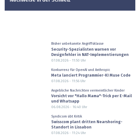
Nachweise in der Schweiz
Bisher unbekannte Angriffsklasse
Security-Spezialisten warnen vor
Designfehler in NAT-Implementierungen
07.08.2026 - 11:50
Uhr
Konkurrenz für OpenAI und Anthropic
Meta lanciert Programmier-KI Muse Code
07.08.2026 - 11:56
Uhr
Angebliche Nachrichten vermeintlicher Kinder
Vorsicht vor "Hallo Mama"-Trick per E-Mail
und Whatsapp
06.08.2026 - 16:40
Uhr
Syndicom übt Kritik
Swisscom plant dritten Nearshoring-
Standort in Lissabon
07.08.2026 - 11:24
Uhr