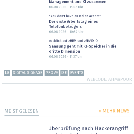
Management und KI zusammen
06.08.2026 - 15:02
Uhr
"You don't have an indian accent"
Der erste Arbeitstag eines
Telefonbetrügers
06.08.2026 - 10:59
Uhr
Ausblick auf zHBM und zNAND-O
Samsung geht mit KI-Speicher in die
dritte Dimension
06.08.2026 - 11:37
Uhr
LG
DIGITAL SIGNAGE
PRO AV
ISE
EVENTS
WEBCODE
AHM8POUR
» MEHR NEWS
MEIST GELESEN
Überprüfung nach Hackerangriff