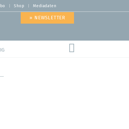
bo
Shop
Mediadaten
» NEWSLETTER
IG
are