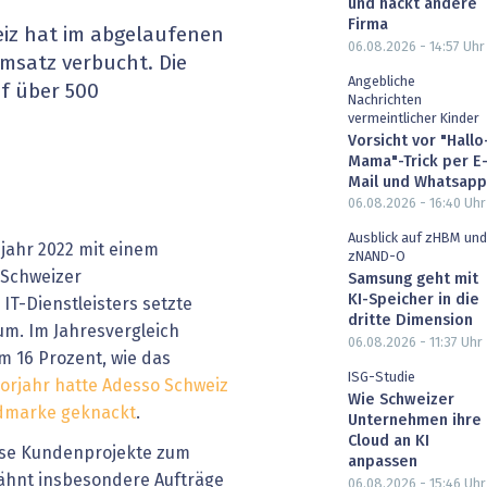
und hackt andere
heit wird digital
IT for Health
Firma
eiz hat im abgelaufenen
06.08.2026 - 14:57
Uhr
msatz verbucht. Die
chain
Artificial Intelligence
Angebliche
f über 500
Nachrichten
vermeintlicher Kinder
SGVO
Finance 2030
Vorsicht vor "Hallo
Mama"-Trick per E
 Managed Services & Co.
Fintech & Insurtech
Mail und Whatsapp
06.08.2026 - 16:40
Uhr
l Banking
Professional AV & Digital Signage
Ausblick auf zHBM und
jahr 2022 mit einem
zNAND-O
 Schweizer
Samsung geht mit
 Dossiers
» alle Specials
KI-Speicher in die
IT-Dienstleisters setzte
dritte Dimension
um. Im Jahresvergleich
06.08.2026 - 11:37
Uhr
m 16 Prozent, wie das
ISG-Studie
Vorjahr hatte Adesso Schweiz
Wie Schweizer
rdmarke geknackt
.
Unternehmen ihre
Cloud an KI
sse Kundenprojekte zum
anpassen
ähnt insbesondere Aufträge
06.08.2026 - 15:46
Uhr