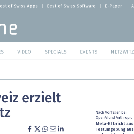
est of Swiss Apps
Best of Swiss Software
E-Paper
A
RS
VIDEO
SPECIALS
EVENTS
NETZWITZ
f Swiss Web
Swiss Digital Ranking
Best of Swiss Web
f Swiss Apps
Datacenter
Best of Swiss Apps
iz erzielt
f Swiss Software
Cybersecurity
Best of Swiss Softw
tz
/4 Hana
IT for Gov
Nach Vorfällen bei
OpenAI und Anthropic
Meta-KI bricht aus
tswelten
Cloud & Managed Services
Testumgebung aus