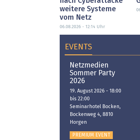
nach Cyberattacke
weitere Systeme
0
vom Netz
Uhr
06.08.2026 - 12:14
EVENTS
Open-i 2026 | The
Netzmedien
Swiss Innovation
Sommer Party
Platform
2026
6. November 2026 -
19. August 2026 - 18:00
:00 bis 18:00
bis 22:00
ongresshaus Zürich
Seminarhotel Bocken,
Bockenweg 4, 8810
PREMIUM EVENT
Horgen
PREMIUM EVENT