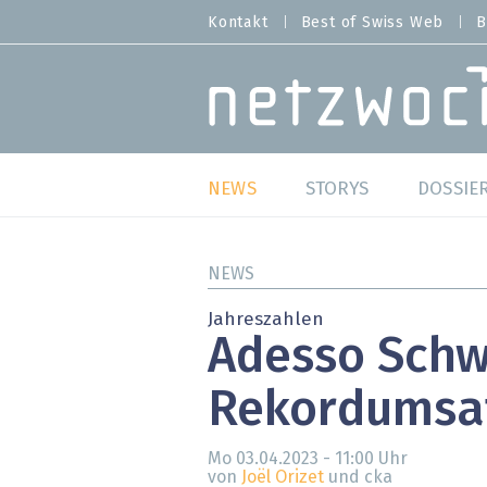
Direkt
Kontakt
Best of Swiss Web
B
HEADER
zum
MENU
Inhalt
MAIN NAVIGATION
NEWS
STORYS
DOSSIE
Live
Best o
NEWS
Wild Card
Best o
Jahreszahlen
Adesso Schwe
Studien
Best o
Rekordumsa
Meinungen
SAP S
Hands-on
Arbei
Mo 03.04.2023 - 11:00
Uhr
von
Joël Orizet
und cka