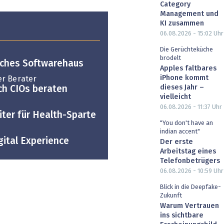
Category
Management und
KI zusammen
06.08.2026 - 15:02
Uhr
Die Gerüchteküche
brodelt
sches Softwarehaus
Apples faltbares
iPhone kommt
r Berater
dieses Jahr –
ch CIOs beraten
vielleicht
06.08.2026 - 11:37
Uhr
ter für Health-Sparte
"You don't have an
indian accent"
ital Experience
Der erste
Arbeitstag eines
Telefonbetrügers
06.08.2026 - 10:59
Uhr
Blick in die Deepfake-
Zukunft
Warum Vertrauen
ins sichtbare