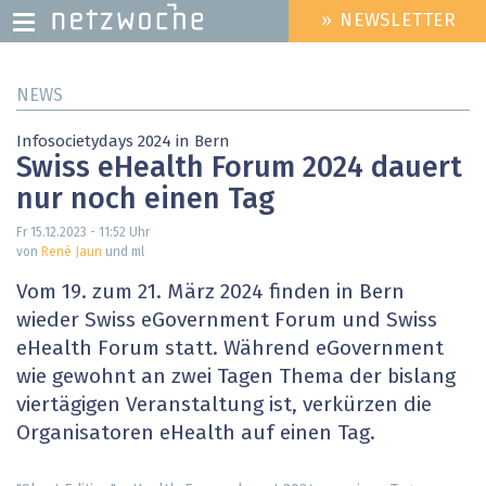
» NEWSLETTER
HEADER
MENU
Direkt
NEWS
zum
Inhalt
Infosocietydays 2024 in Bern
Swiss eHealth Forum 2024 dauert
nur noch einen Tag
Fr 15.12.2023 - 11:52
Uhr
von
René Jaun
und ml
Vom 19. zum 21. März 2024 finden in Bern
wieder Swiss eGovernment Forum und Swiss
eHealth Forum statt. Während eGovernment
wie gewohnt an zwei Tagen Thema der bislang
viertägigen Veranstaltung ist, verkürzen die
Organisatoren eHealth auf einen Tag.