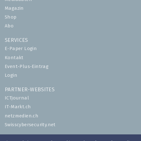
Magazin
Shop
Abo
SERVICES
E-Paper Login
Kontakt
Event-Plus-Eintrag
Login
PARTNER-WEBSITES
ICTjournal
IT-Markt.ch
netzmedien.ch
Swisscybersecurity.net
© NETZMEDIEN AG 2026