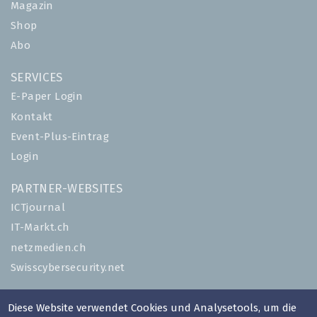
Magazin
Shop
Abo
SERVICES
E-Paper Login
Kontakt
Event-Plus-Eintrag
Login
PARTNER-WEBSITES
ICTjournal
IT-Markt.ch
netzmedien.ch
Swisscybersecurity.net
© NETZMEDIEN AG 2026
Diese Website verwendet Cookies und Analysetools, um die