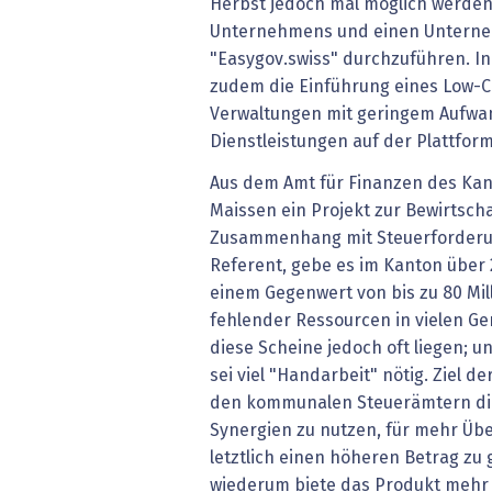
Herbst jedoch mal möglich werden
Unternehmens und einen Untern
"Easygov.swiss" durchzuführen. 
zudem die Einführung eines Low-C
Verwaltungen mit geringem Aufwa
Dienstleistungen auf der Plattfor
Aus dem Amt für Finanzen des Kant
Maissen ein Projekt zur Bewirtsch
Zusammenhang mit Steuerforderun
Referent, gebe es im Kanton über 
einem Gegenwert von bis zu 80 Mi
fehlender Ressourcen in vielen G
diese Scheine jedoch oft liegen; u
sei viel "Handarbeit" nötig. Ziel de
den kommunalen Steuerämtern d
Synergien zu nutzen, für mehr Übe
letztlich einen höheren Betrag zu
wiederum biete das Produkt mehr