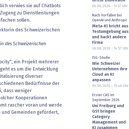
dritte Dimension
ich verwies sie auf Chatbots
06.08.2026 - 11:37
Uhr
 Zugang zu Dienstleistungen
Nach Vorfällen bei
nfachen sollen.
OpenAI und Anthropic
Meta-KI bricht aus
Testumgebung aus
und hackt andere
Firma
rin des Schweizerischen
06.08.2026 - 14:57
Uhr
ISG-Studie
ocity", ein Projekt mehrerer
Wie Schweizer
geht es um die Entwicklung
Unternehmen ihre
Cloud an KI
talisierung diverser
anpassen
erschiedenen Bedürfnisse der
06.08.2026 - 15:46
Uhr
i, dass weniger
Erster CAS im
solcher Kooperationen
September 2026
esamt rascher voran und werde
Uni Freiburg und
GS1 bringen
n und Gemeinden gefördert,
Category
Management und
KI zusammen