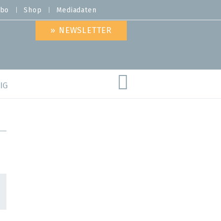
bo
Shop
Mediadaten
» NEWSLETTER
IG
are