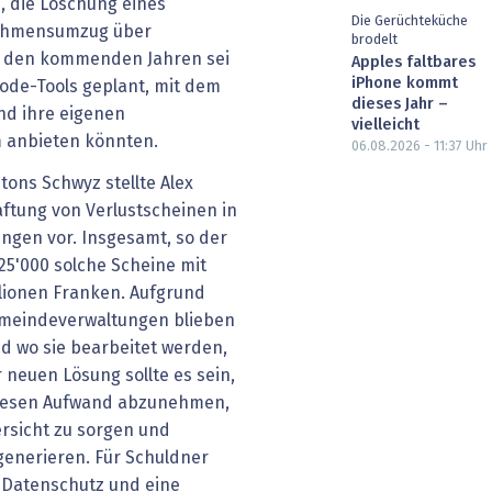
, die Löschung eines
Die Gerüchteküche
ehmensumzug über
brodelt
In den kommenden Jahren sei
Apples faltbares
iPhone kommt
ode-Tools geplant, mit dem
dieses Jahr –
nd ihre eigenen
vielleicht
m anbieten könnten.
06.08.2026 - 11:37
Uhr
ons Schwyz stellte Alex
aftung von Verlustscheinen in
gen vor. Insgesamt, so der
25'000 solche Scheine mit
llionen Franken. Aufgrund
emeindeverwaltungen blieben
nd wo sie bearbeitet werden,
r neuen Lösung sollte es sein,
iesen Aufwand abzunehmen,
rsicht zu sorgen und
 generieren. Für Schuldner
 Datenschutz und eine