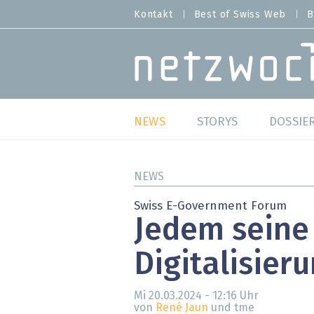
Direkt
Kontakt
Best of Swiss Web
B
HEADER
zum
MENU
Inhalt
MAIN NAVIGATION
NEWS
STORYS
DOSSIE
Live
Best o
NEWS
Wild Card
Best o
Swiss E-Government Forum
Jedem seine
Studien
Best o
Digitalisier
Meinungen
SAP S
Hands-on
Arbei
Mi 20.03.2024 - 12:16
Uhr
von
René Jaun
und tme