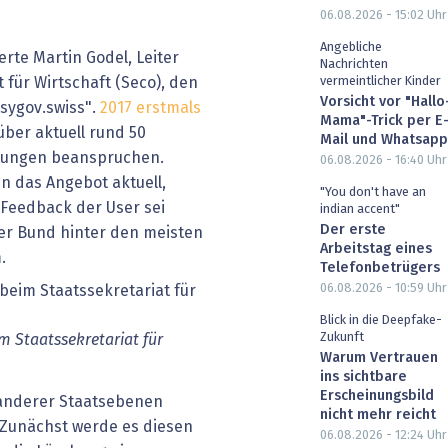
06.08.2026 - 15:02
Uhr
Angebliche
erte Martin Godel, Leiter
Nachrichten
 für Wirtschaft (Seco), den
vermeintlicher Kinder
Vorsicht vor "Hallo
sygov.swiss".
2017 erstmals
Mama"-Trick per E
ber aktuell rund 50
Mail und Whatsapp
tungen beanspruchen.
06.08.2026 - 16:40
Uhr
n das Angebot aktuell,
"You don't have an
 Feedback der User sei
indian accent"
Der erste
der Bund hinter den meisten
Arbeitstag eines
.
Telefonbetrügers
06.08.2026 - 10:59
Uhr
Blick in die Deepfake-
Zukunft
m Staatssekretariat für
Warum Vertrauen
ins sichtbare
Erscheinungsbild
 anderer Staatsebenen
nicht mehr reicht
 Zunächst werde es diesen
06.08.2026 - 12:24
Uhr