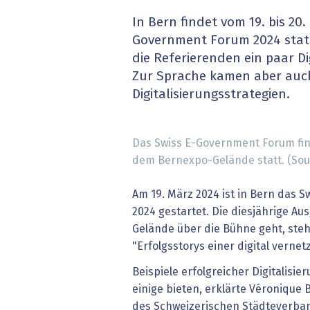
» alle News
Gesund
In Bern findet vom 19. bis 20.
Government Forum 2024 statt
Block
die Referierenden ein paar Di
Zur Sprache kamen aber auch
EU-D
Digitalisierungsstrategien.
XaaS,
Das Swiss E-Government Forum find
Digita
dem Bernexpo-Gelände statt. (Sou
» alle
Am 19. März 2024 ist in Bern das
2024 gestartet. Die diesjährige A
Gelände über die Bühne geht, ste
"Erfolgsstorys einer digital vernet
Beispiele erfolgreicher Digitalis
einige bieten, erklärte Véronique B
des Schweizerischen Städteverban