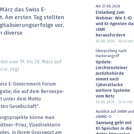
heit wird digital
IT for Health
Am 27.08.2026
 März das Swiss E-
Einladung zum
. Am ersten Tag stellten
Webinar: Wie E-ID
chain
Artificial Intelligence
und KI-Agenten da
gitalisierungserfolge vor.
cIAM
 diverse
SGVO
Finance 2030
herausfordern
06.08.2026 - 10:49
Uhr
 Managed Services & Co.
Fintech & Insurtech
Überprüfung nach
Hackerangriff
et vom 19. bis 20. März auf
Update:
l Banking
Professional AV & Digital Signage
Liechtensteiner
rce: zVg)
Justizbehörde
 Dossiers
» alle Specials
nimmt nach
 Swiss E-Government Forum
Cyberattacke
weitere Systeme
usgabe, die auf dem Bernexpo-
vom Netz
ht unter dem Motto
06.08.2026 - 12:14
Uhr
zten Gesellschaft".
Ausblick auf zHBM und
zNAND-O
ierungsprojekte könne man
Samsung geht mit
ittner-Priez, Vizedirektorin
KI-Speicher in die
des, in ihrem Grusswort am