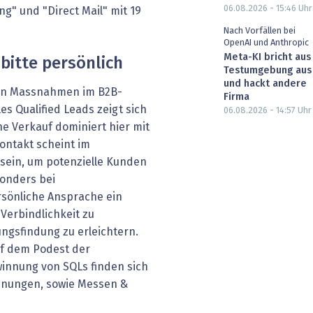
06.08.2026 - 15:46
Uhr
" und "Direct Mail" mit 19
Nach Vorfällen bei
OpenAI und Anthropic
Meta-KI bricht aus
 bitte persönlich
Testumgebung aus
und hackt andere
ten Massnahmen im B2B-
Firma
s Qualified Leads zeigt sich
06.08.2026 - 14:57
Uhr
che Verkauf dominiert hier mit
ontakt scheint im
sein, um potenzielle Kunden
sonders bei
sönliche Ansprache ein
Verbindlichkeit zu
ngsfindung zu erleichtern.
uf dem Podest der
innung von SQLs finden sich
nnungen, sowie Messen &