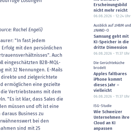
bedürftige Lösungen
Erscheinungsbild
nicht mehr reicht
06.08.2026 - 12:24
Uhr
Ausblick auf zHBM und
ource: Rachel Engeli)
zNAND-O
Samsung geht mit
urer: "In fast jedem
KI-Speicher in die
dritte Dimension
r Erfolg mit den persönlichen
06.08.2026 - 11:37
Uhr
trauensverhältnisses". Auch
oll eingeschätzten B2B-MQL-
Die Gerüchteküche
brodelt
ng mit 32 Nennungen. E-Mails
Apples faltbares
direkte und zielgerichtete
iPhone kommt
d ermöglichen eine gezielte
dieses Jahr –
vielleicht
n die Vertriebsteams mit dem
06.08.2026 - 11:37
Uhr
. "Es ist klar, dass Sales die
ISG-Studie
en müssen und oft ist eine
Wie Schweizer
 daraus Business zu
Unternehmen ihre
 erwähnenswert bei den
Cloud an KI
ahmen sind mit 25
anpassen