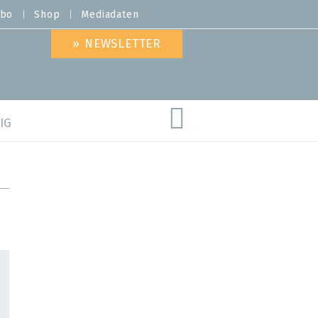
bo
Shop
Mediadaten
» NEWSLETTER
IG
are