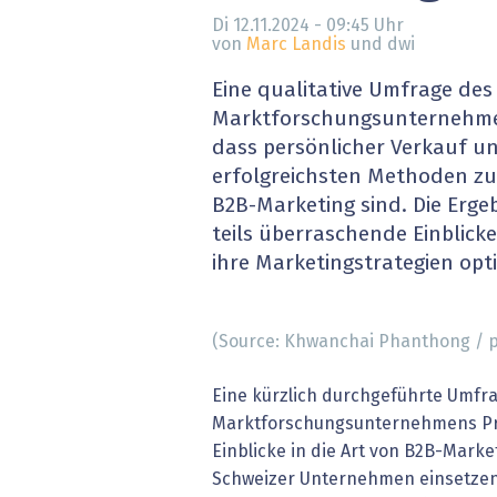
» alle News
Gesund
Di 12.11.2024 - 09:45
Uhr
von
Marc Landis
und dwi
Block
Eine qualitative Umfrage des
Marktforschungsunternehmen
EU-D
dass persönlicher Verkauf un
erfolgreichsten Methoden zu
XaaS,
B2B-Marketing sind. Die Erge
teils überraschende Einblick
Digita
ihre Marketingstrategien op
» alle
(Source: Khwanchai Phanthong / p
Eine kürzlich durchgeführte Umfr
Marktforschungsunternehmens Pro
Einblicke in die Art von B2B-Mar
Schweizer Unternehmen einsetzen