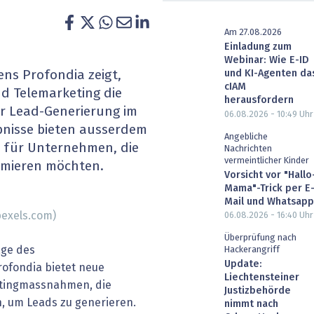
heit wird digital
IT for Health
Am 27.08.2026
Einladung zum
chain
Artificial Intelligence
Webinar: Wie E-ID
und KI-Agenten da
s Profondia zeigt,
SGVO
Finance 2030
cIAM
d Telemarketing die
herausfordern
r Lead-Generierung im
 Managed Services & Co.
Fintech & Insurtech
06.08.2026 - 10:49
Uhr
bnisse bieten ausserdem
Angebliche
e für Unternehmen, die
l Banking
Professional AV & Digital Signage
Nachrichten
vermeintlicher Kinder
timieren möchten.
Vorsicht vor "Hallo
 Dossiers
» alle Specials
Mama"-Trick per E
Mail und Whatsapp
exels.com)
06.08.2026 - 16:40
Uhr
Überprüfung nach
age des
Hackerangriff
Update:
fondia bietet neue
Liechtensteiner
ketingmassnahmen, die
Justizbehörde
, um Leads zu generieren.
nimmt nach