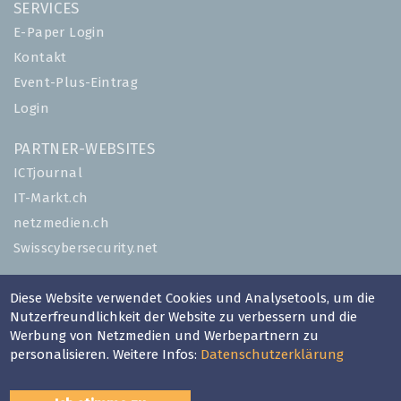
SERVICES
E-Paper Login
Kontakt
Event-Plus-Eintrag
Login
PARTNER-WEBSITES
ICTjournal
IT-Markt.ch
netzmedien.ch
Swisscybersecurity.net
© NETZMEDIEN AG 2026
Diese Website verwendet Cookies und Analysetools, um die
Impressum
Nutzerfreundlichkeit der Website zu verbessern und die
Werbung von Netzmedien und Werbepartnern zu
AGB
personalisieren. Weitere Infos:
Datenschutzerklärung
Nutzungsbestimmungen
Datenschutzerklärung