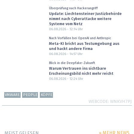
Überprüfung nach Hackerangriff
Update: Liechtensteiner Justizbehörde
nimmt nach Cyberattacke weitere
Systeme vom Netz
06.08.2026 - 12:14
Uhr
Nach Vorfällen bei OpenAI und Anthropic
Meta-KI bricht aus Testumgebung aus
und hackt andere Firma
06.08.2026 - 14:57
Uhr
Blick in die Deepfake-Zukunft
Warum Vertrauen ins sichtbare
Erscheinungsbild nicht mehr reicht
06.08.2026 - 12:24
Uhr
VMWARE
PEOPLE
KÖPFE
WEBCODE
WNKVH7PJ
» MEHR NEWS
MEIST GELESEN