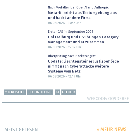
Nach Vorfällen bei OpenAI und Anthropic
Meta-KI bricht aus Testumgebung aus
und hackt andere Firma
06.08.2026 - 14:57
Uhr
Erster CAS im September 2026
Uni Freiburg und GS1 bringen Category
Management und KI zusammen
06.08.2026 - 15:02
Uhr
Überprüfung nach Hackerangriff
Update: Liechtensteiner Justizbehörde
nimmt nach Cyberattacke weitere
Systeme vom Netz
06.08.2026 - 12:14
Uhr
MICROSOFT
TECHNOLOGIE
KI
GITHUB
WEBCODE
QQ9DEBFF
» MEHR NEWS
MEIST GELESEN