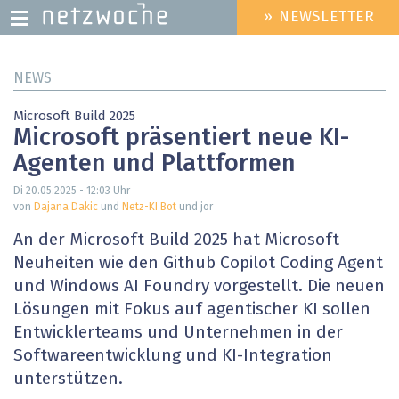
» NEWSLETTER
HEADER
MENU
Direkt
NEWS
zum
Inhalt
Microsoft Build 2025
Microsoft präsentiert neue KI-
Agenten und Plattformen
Di 20.05.2025 - 12:03
Uhr
von
Dajana Dakic
und
Netz-KI Bot
und jor
An der Microsoft Build 2025 hat Microsoft
Neuheiten wie den Github Copilot Coding Agent
und Windows AI Foundry vorgestellt. Die neuen
Lösungen mit Fokus auf agentischer KI sollen
Entwicklerteams und Unternehmen in der
Softwareentwicklung und KI-Integration
unterstützen.