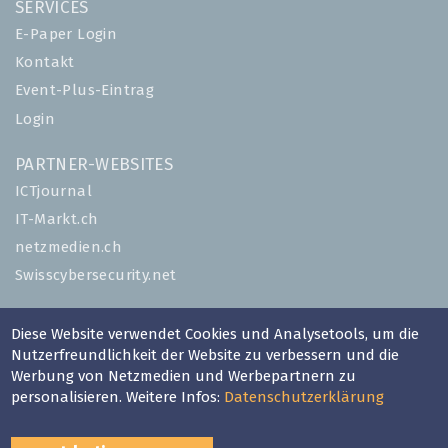
SERVICES
E-Paper Login
Kontakt
Event-Plus-Eintrag
Login
PARTNER-WEBSITES
ICTjournal
IT-Markt.ch
netzmedien.ch
Swisscybersecurity.net
© NETZMEDIEN AG 2026
Diese Website verwendet Cookies und Analysetools, um die
Impressum
Nutzerfreundlichkeit der Website zu verbessern und die
AGB
Werbung von Netzmedien und Werbepartnern zu
personalisieren. Weitere Infos:
Datenschutzerklärung
Nutzungsbestimmungen
Datenschutzerklärung