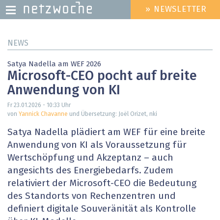
» NEWSLETTER
HEADER
MENU
Direkt
NEWS
zum
Inhalt
Satya Nadella am WEF 2026
Microsoft-CEO pocht auf breite
Anwendung von KI
Fr 23.01.2026 - 10:33
Uhr
von
Yannick Chavanne
und Übersetzung: Joël Orizet, nki
Satya Nadella plädiert am WEF für eine breite
Anwendung von KI als Voraussetzung für
Wertschöpfung und Akzeptanz – auch
angesichts des Energiebedarfs. Zudem
relativiert der Microsoft-CEO die Bedeutung
des Standorts von Rechenzentren und
definiert digitale Souveränität als Kontrolle