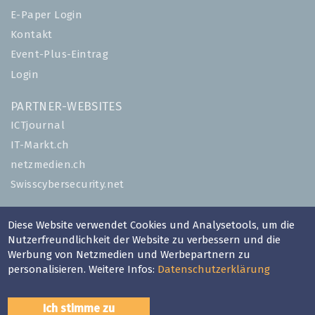
E-Paper Login
Kontakt
Event-Plus-Eintrag
Login
PARTNER-WEBSITES
ICTjournal
IT-Markt.ch
netzmedien.ch
Swisscybersecurity.net
© NETZMEDIEN AG 2026
Diese Website verwendet Cookies und Analysetools, um die
Impressum
Nutzerfreundlichkeit der Website zu verbessern und die
Werbung von Netzmedien und Werbepartnern zu
AGB
personalisieren. Weitere Infos:
Datenschutzerklärung
Nutzungsbestimmungen
Datenschutzerklärung
Ich stimme zu