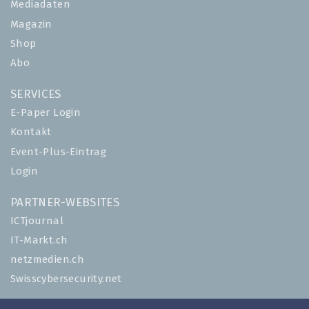
Mediadaten
Magazin
Shop
Abo
SERVICES
E-Paper Login
Kontakt
Event-Plus-Eintrag
Login
PARTNER-WEBSITES
ICTjournal
IT-Markt.ch
netzmedien.ch
Swisscybersecurity.net