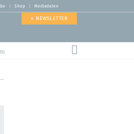
bo
Shop
Mediadaten
» NEWSLETTER
IG
are