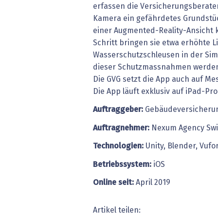
erfassen die Versicherungsberater
Kamera ein gefährdetes Grundstüc
einer Augmented-Reality-Ansicht k
Schritt bringen sie etwa erhöhte 
Wasserschutzschleusen in der Sim
dieser Schutzmassnahmen werden s
Die GVG setzt die App auch auf Me
Die App läuft exklusiv auf iPad-Pr
Auftraggeber:
Gebäudeversicheru
Auftragnehmer:
Nexum Agency ­Swi
Technologien:
Unity, Blender, Vufo
Betriebssystem:
iOS
Online seit:
April 2019
Artikel teilen: