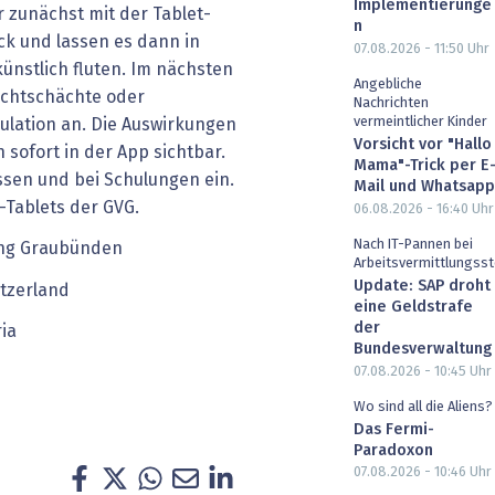
Implementierunge
 zunächst mit der Tablet-
n
k und lassen es dann in
07.08.2026 - 11:50
Uhr
ünstlich fluten. Im nächsten
Angebliche
Lichtschächte oder
Nachrichten
vermeintlicher Kinder
ulation an. Die Auswirkungen
Vorsicht vor "Hallo
ofort in der App sichtbar.
Mama"-Trick per E
ssen und bei Schulungen ein.
Mail und Whatsapp
o-Tablets der GVG.
06.08.2026 - 16:40
Uhr
Nach IT-Pannen bei
ng Graubünden
Arbeitsvermittlungsst
Update: SAP droht
tzerland
eine Geldstrafe
der
ria
Bundesverwaltung
07.08.2026 - 10:45
Uhr
Wo sind all die Aliens?
Das Fermi-
Paradoxon
07.08.2026 - 10:46
Uhr