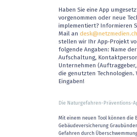
» alle News
Gesund
Haben Sie eine App umgesetzt
vorgenommen oder neue Tec
Block
implementiert? Informieren S
Mail an
desk@netzmedien.c
EU-D
stellen wir Ihr App-Projekt vo
folgende Angaben: Name der
XaaS,
Aufschaltung, Kontaktperson,
Digita
Unternehmen (Auftraggeber
die genutzten Technologien. 
» alle
Eingaben!
Die Naturgefahren-Präventions-Ap
Mit einem neuen Tool können die 
Gebäudeversicherung Graubünden 
Gefahren durch Überschwemmungen