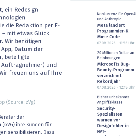
heit wird digital
IT for Health
, ein Redesign
Konkurrenz für OpenA
hnologien
und Anthropic
chain
Artificial Intelligence
ie die Redaktion per E-
Meta lanciert
Programmier-KI
h
– mit etwas Glück
SGVO
Finance 2030
Muse Code
r. Wir benötigen
07.08.2026 - 11:56
Uhr
 App, Datum der
 Managed Services & Co.
Fintech & Insurtech
20 Millionen Dollar an
 beteiligte
Belohnungen
l Banking
Professional AV & Digital Signage
Microsofts Bug-
, Auftragnehmer) und
Bounty-Programm
Wir freuen uns auf Ihre
verzeichnet
 Dossiers
» alle Specials
Rekordjahr
07.08.2026 - 12:18
Uhr
Bisher unbekannte
p (Source: zVg)
Angriffsklasse
Security-
Spezialisten
Berater der
warnen vor
(GVG) ihre Kunden für
Designfehler in
NAT-
 sensibilisieren. Dazu