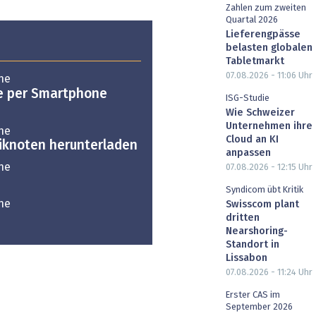
Zahlen zum zweiten
Quartal 2026
Lieferengpässe
belasten globalen
Tabletmarkt
07.08.2026 - 11:06
Uhr
he
e per Smartphone
ISG-Studie
Wie Schweizer
Unternehmen ihre
he
Cloud an KI
iknoten herunterladen
anpassen
he
07.08.2026 - 12:15
Uhr
Syndicom übt Kritik
he
Swisscom plant
dritten
Nearshoring-
Standort in
Lissabon
07.08.2026 - 11:24
Uhr
Erster CAS im
September 2026