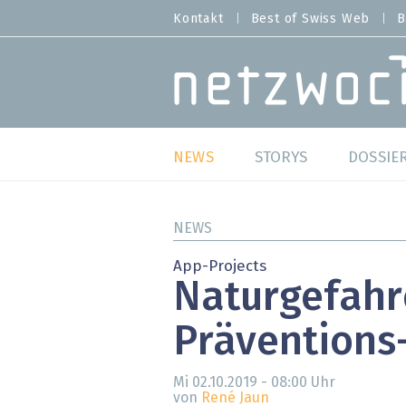
Direkt
Kontakt
Best of Swiss Web
B
HEADER
zum
MENU
Inhalt
MAIN NAVIGATION
NEWS
STORYS
DOSSIE
Live
Best o
NEWS
Wild Card
Best o
App-Projects
Naturgefahr
Studien
Best o
Präventions
Meinungen
SAP S
Hands-on
Arbei
Mi 02.10.2019 - 08:00
Uhr
von
René Jaun