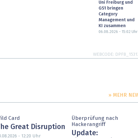
Uni Freiburg und
GS1 bringen
Category
Management und
KI zusammen
06.08.2026 - 15:02
Uhr
WEBCODE
DPF8_1531
» MEHR NE
ild Card
Überprüfung nach
Hackerangriff
he Great Disruption
Update:
Uhr
3.08.2026 - 12:20