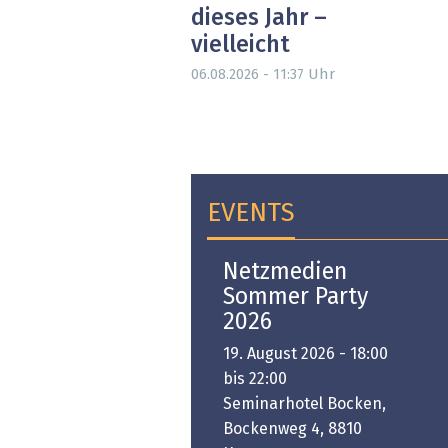
dieses Jahr –
vielleicht
Uhr
06.08.2026 - 11:37
EVENTS
Open-i 2026 | The
Netzmedien
Swiss Innovation
Sommer Party
Platform
2026
6. November 2026 -
19. August 2026 - 18:00
:00 bis 18:00
bis 22:00
ongresshaus Zürich
Seminarhotel Bocken,
Bockenweg 4, 8810
PREMIUM EVENT