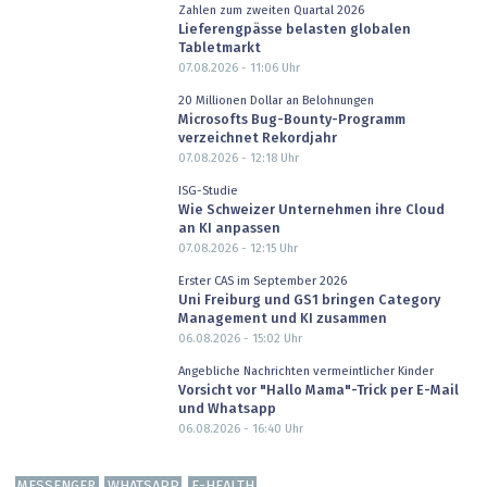
Zahlen zum zweiten Quartal 2026
Lieferengpässe belasten globalen
Tabletmarkt
07.08.2026 - 11:06
Uhr
20 Millionen Dollar an Belohnungen
Microsofts Bug-Bounty-Programm
verzeichnet Rekordjahr
07.08.2026 - 12:18
Uhr
ISG-Studie
Wie Schweizer Unternehmen ihre Cloud
an KI anpassen
07.08.2026 - 12:15
Uhr
Erster CAS im September 2026
Uni Freiburg und GS1 bringen Category
Management und KI zusammen
06.08.2026 - 15:02
Uhr
Angebliche Nachrichten vermeintlicher Kinder
Vorsicht vor "Hallo Mama"-Trick per E-Mail
und Whatsapp
06.08.2026 - 16:40
Uhr
MESSENGER
WHATSAPP
E-HEALTH