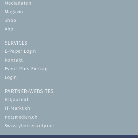
Mediadaten
Magazin
Shop
Abo
SERVICES
E-Paper Login
Kontakt
Event-Plus-Eintrag
Login
PARTNER-WEBSITES
ICTjournal
IT-Markt.ch
netzmedien.ch
Swisscybersecurity.net